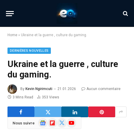
Home
»
Ukraine et la guerre , culture du gaming.
DERNIÈRES NOUVELLES
Ukraine et la guerre , culture
du gaming.
By
Kevin Ngirimcuti
21.01.2026
Aucun commentaire
3 Mins Read
353
Views
Google
Flipboard
X
YouTube
Nous suivre
News
(Twitter)