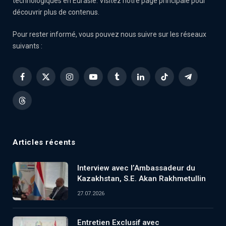
technologiques en Eurasie. Visitez notre page principale pour
découvrir plus de contenus.
Pour rester informé, vous pouvez nous suivre sur les réseaux
suivants :
Facebook
X
Instagram
YouTube
Tumblr
LinkedIn
TikTok
Telegram
(Twitter)
Threads
Articles récents
Interview avec l’Ambassadeur du
Kazakhstan, S.E. Akan Rakhmetullin
27.07.2026
Entretien Exclusif avec