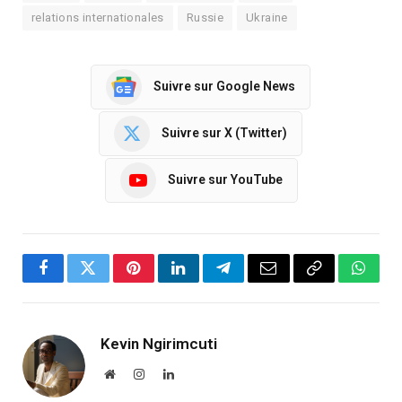
relations internationales
Russie
Ukraine
Suivre sur Google News
Suivre sur X (Twitter)
Suivre sur YouTube
Facebook
Twitter
Pinterest
LinkedIn
Telegram
Email
Copy
Whats
Link
Kevin Ngirimcuti
Website
Instagram
LinkedIn