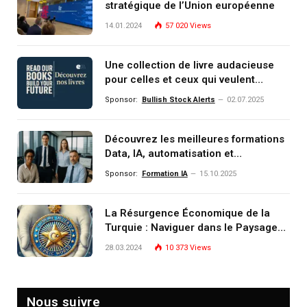
stratégique de l’Union européenne
14.01.2024
57 020
Views
Une collection de livre audacieuse
pour celles et ceux qui veulent
comprendre, investir et dominer le
Sponsor:
Bullish Stock Alerts
02.07.2025
monde de demain
Découvrez les meilleures formations
Data, IA, automatisation et
investissement (gestion de
Sponsor:
Formation IA
15.10.2025
patrimoine) portée par un
écosystème d’experts
La Résurgence Économique de la
Turquie : Naviguer dans le Paysage
Post-Crise
28.03.2024
10 373
Views
Nous suivre