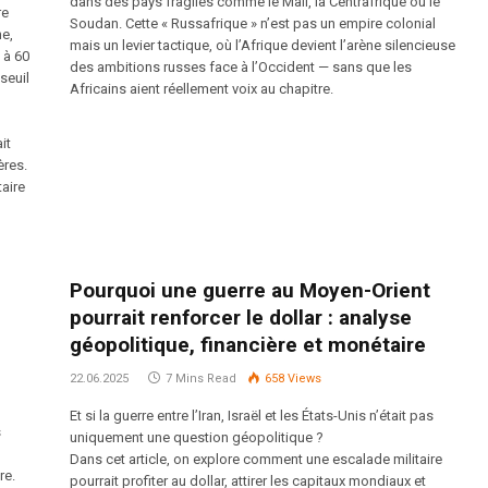
dans des pays fragiles comme le Mali, la Centrafrique ou le
re
Soudan. Cette « Russafrique » n’est pas un empire colonial
ne,
mais un levier tactique, où l’Afrique devient l’arène silencieuse
 à 60
des ambitions russes face à l’Occident — sans que les
seuil
Africains aient réellement voix au chapitre.
it
ères.
taire
Pourquoi une guerre au Moyen-Orient
pourrait renforcer le dollar : analyse
géopolitique, financière et monétaire
22.06.2025
7 Mins Read
658
Views
Et si la guerre entre l’Iran, Israël et les États-Unis n’était pas
s
uniquement une question géopolitique ?
Dans cet article, on explore comment une escalade militaire
re.
pourrait profiter au dollar, attirer les capitaux mondiaux et