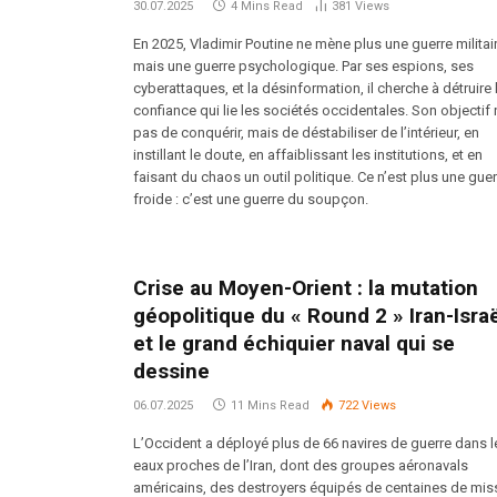
30.07.2025
4 Mins Read
381
Views
En 2025, Vladimir Poutine ne mène plus une guerre militai
mais une guerre psychologique. Par ses espions, ses
cyberattaques, et la désinformation, il cherche à détruire 
confiance qui lie les sociétés occidentales. Son objectif 
pas de conquérir, mais de déstabiliser de l’intérieur, en
instillant le doute, en affaiblissant les institutions, et en
faisant du chaos un outil politique. Ce n’est plus une guer
froide : c’est une guerre du soupçon.
Crise au Moyen-Orient : la mutation
géopolitique du « Round 2 » Iran-Isra
et le grand échiquier naval qui se
dessine
06.07.2025
11 Mins Read
722
Views
L’Occident a déployé plus de 66 navires de guerre dans l
eaux proches de l’Iran, dont des groupes aéronavals
américains, des destroyers équipés de centaines de mis