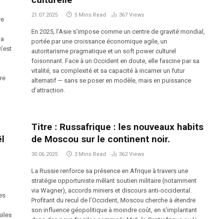
21.07.2025
5 Mins Read
367
Views
re
En 2025, l’Asie s’impose comme un centre de gravité mondial,
la
portée par une croissance économique agile, un
n’est
autoritarisme pragmatique et un soft power culturel
foisonnant. Face à un Occident en doute, elle fascine par sa
vitalité, sa complexité et sa capacité à incarner un futur
re
alternatif — sans se poser en modèle, mais en puissance
d’attraction.
Titre : Russafrique : les nouveaux habits
ël
de Moscou sur le continent noir.
30.06.2025
3 Mins Read
362
Views
La Russie renforce sa présence en Afrique à travers une
stratégie opportuniste mêlant soutien militaire (notamment
via Wagner), accords miniers et discours anti-occidental.
es
Profitant du recul de l’Occident, Moscou cherche à étendre
son influence géopolitique à moindre coût, en s’implantant
siles