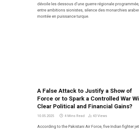
dévoile les dessous d’une guerre régionale programmée
entre ambitions sionistes, silence des monarchies arabe
montée en puissance turque.
A False Attack to Justify a Show of
Force or to Spark a Controlled War W
Clear Political and Financial Gains?
10.05.2025
4 Mins Read
43
Views
According to the Pakistani Air Force, five Indian fighter je