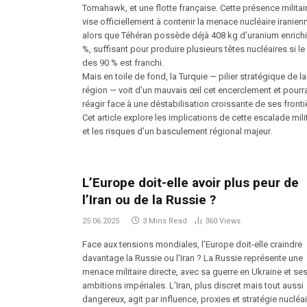
Tomahawk, et une flotte française. Cette présence militai
vise officiellement à contenir la menace nucléaire iranien
alors que Téhéran possède déjà 408 kg d’uranium enrichi
%, suffisant pour produire plusieurs têtes nucléaires si le 
des 90 % est franchi.
Mais en toile de fond, la Turquie — pilier stratégique de la
région — voit d’un mauvais œil cet encerclement et pourra
réagir face à une déstabilisation croissante de ses fronti
Cet article explore les implications de cette escalade mili
et les risques d’un basculement régional majeur.
L’Europe doit-elle avoir plus peur de
l’Iran ou de la Russie ?
25.06.2025
3 Mins Read
360
Views
Face aux tensions mondiales, l’Europe doit-elle craindre
davantage la Russie ou l’Iran ? La Russie représente une
menace militaire directe, avec sa guerre en Ukraine et se
ambitions impériales. L’Iran, plus discret mais tout aussi
dangereux, agit par influence, proxies et stratégie nucléai