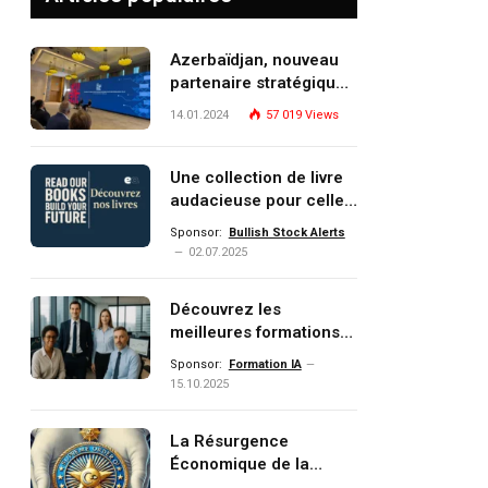
Azerbaïdjan, nouveau
partenaire stratégique
de l’Union européenne
14.01.2024
57 019
Views
Une collection de livre
audacieuse pour celles
et ceux qui veulent
Sponsor:
Bullish Stock Alerts
comprendre, investir et
02.07.2025
dominer le monde de
demain
Découvrez les
meilleures formations
Data, IA, automatisation
Sponsor:
Formation IA
et investissement
15.10.2025
(gestion de patrimoine)
portée par un
La Résurgence
écosystème d’experts
Économique de la
Turquie : Naviguer dans