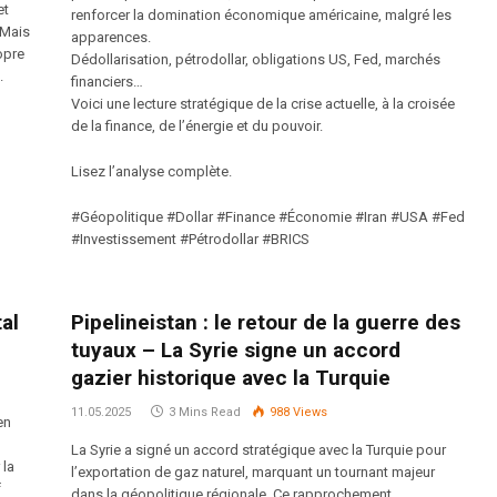
et
renforcer la domination économique américaine, malgré les
 Mais
apparences.
opre
Dédollarisation, pétrodollar, obligations US, Fed, marchés
.
financiers…
Voici une lecture stratégique de la crise actuelle, à la croisée
de la finance, de l’énergie et du pouvoir.
Lisez l’analyse complète.
#Géopolitique #Dollar #Finance #Économie #Iran #USA #Fed
#Investissement #Pétrodollar #BRICS
tal
Pipelineistan : le retour de la guerre des
tuyaux – La Syrie signe un accord
gazier historique avec la Turquie
11.05.2025
3 Mins Read
988
Views
en
La Syrie a signé un accord stratégique avec la Turquie pour
 la
l’exportation de gaz naturel, marquant un tournant majeur
f
dans la géopolitique régionale. Ce rapprochement