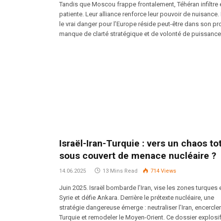
Tandis que Moscou frappe frontalement, Téhéran infiltre 
patiente. Leur alliance renforce leur pouvoir de nuisance.
le vrai danger pour l’Europe réside peut-être dans son pr
manque de clarté stratégique et de volonté de puissance
Israël-Iran-Turquie : vers un chaos to
sous couvert de menace nucléaire ?
14.06.2025
13 Mins Read
714
Views
Juin 2025. Israël bombarde l’Iran, vise les zones turques 
Syrie et défie Ankara. Derrière le prétexte nucléaire, une
stratégie dangereuse émerge : neutraliser l’Iran, encercler
Turquie et remodeler le Moyen-Orient. Ce dossier explosi