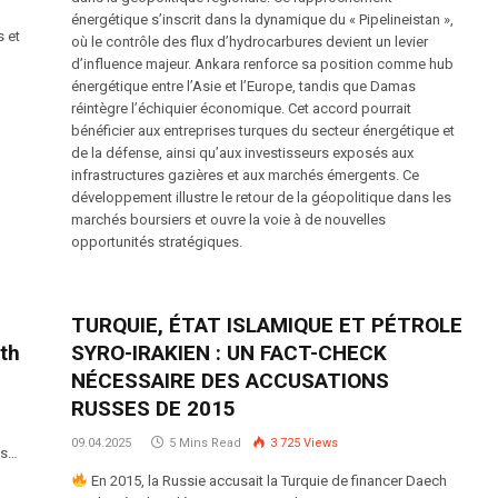
,
énergétique s’inscrit dans la dynamique du « Pipelineistan »,
s et
où le contrôle des flux d’hydrocarbures devient un levier
d’influence majeur. Ankara renforce sa position comme hub
énergétique entre l’Asie et l’Europe, tandis que Damas
réintègre l’échiquier économique. Cet accord pourrait
bénéficier aux entreprises turques du secteur énergétique et
de la défense, ainsi qu’aux investisseurs exposés aux
infrastructures gazières et aux marchés émergents. Ce
développement illustre le retour de la géopolitique dans les
marchés boursiers et ouvre la voie à de nouvelles
opportunités stratégiques.
TURQUIE, ÉTAT ISLAMIQUE ET PÉTROLE
ith
SYRO-IRAKIEN : UN FACT-CHECK
NÉCESSAIRE DES ACCUSATIONS
RUSSES DE 2015
09.04.2025
5 Mins Read
3 725
Views
ts…
En 2015, la Russie accusait la Turquie de financer Daech