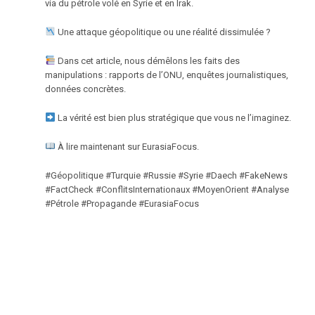
via du pétrole volé en Syrie et en Irak.
Une attaque géopolitique ou une réalité dissimulée ?
Dans cet article, nous démêlons les faits des
manipulations : rapports de l’ONU, enquêtes journalistiques,
données concrètes.
La vérité est bien plus stratégique que vous ne l’imaginez.
À lire maintenant sur EurasiaFocus.
#Géopolitique #Turquie #Russie #Syrie #Daech #FakeNews
#FactCheck #ConflitsInternationaux #MoyenOrient #Analyse
#Pétrole #Propagande #EurasiaFocus