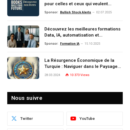
pour celles et ceux qui veulent
comprendre, investir et dominer le
Sponsor:
Bullish Stock Alerts
02.07.2025
monde de demain
Découvrez les meilleures formations
Data, IA, automatisation et
investissement (gestion de
Sponsor:
Formation IA
15.10.2025
patrimoine) portée par un
écosystème d’experts
La Résurgence Économique de la
Turquie : Naviguer dans le Paysage
Post-Crise
28.03.2024
10 373
Views
Nous suivre
Twitter
YouTube