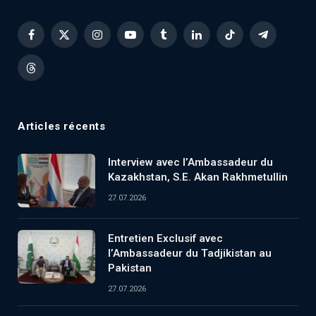
Facebook
X
Instagram
YouTube
Tumblr
LinkedIn
TikTok
Telegram
(Twitter)
Threads
Articles récents
Interview avec l’Ambassadeur du
Kazakhstan, S.E. Akan Rakhmetullin
27.07.2026
Entretien Exclusif avec
l’Ambassadeur du Tadjikistan au
Pakistan
27.07.2026