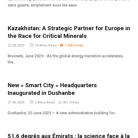
sans guerre, simplement sous les eaux.
Kazakhstan: A Strategic Partner for Europe in
the Race for Critical Minerals
22.06.2025
16 Mins Read
1 006
Views
Brussels, June 2025– As the global energy transition accelerates,
the…
New « Smart City » Headquarters
Inaugurated in Dushanbe
21.06.2025
2 Mins Read
461
Views
Dushanbe, 20 June 2025 — A new administrative building for…
51,6 degrés aux Émirats : la science face à la