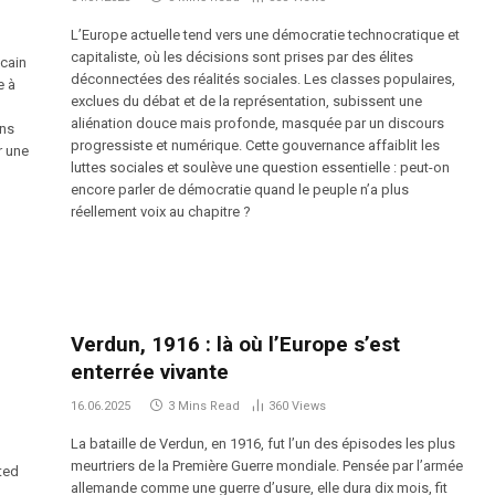
L’Europe actuelle tend vers une démocratie technocratique et
capitaliste, où les décisions sont prises par des élites
icain
déconnectées des réalités sociales. Les classes populaires,
e à
exclues du débat et de la représentation, subissent une
aliénation douce mais profonde, masquée par un discours
ons
progressiste et numérique. Cette gouvernance affaiblit les
r une
luttes sociales et soulève une question essentielle : peut-on
encore parler de démocratie quand le peuple n’a plus
réellement voix au chapitre ?
Verdun, 1916 : là où l’Europe s’est
enterrée vivante
16.06.2025
3 Mins Read
360
Views
La bataille de Verdun, en 1916, fut l’un des épisodes les plus
meurtriers de la Première Guerre mondiale. Pensée par l’armée
ted
allemande comme une guerre d’usure, elle dura dix mois, fit