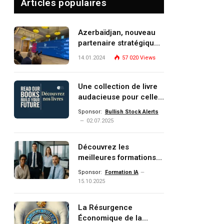
Articles populaires
Azerbaïdjan, nouveau
partenaire stratégique
de l’Union européenne
14.01.2024
57 020
Views
Une collection de livre
audacieuse pour celles
et ceux qui veulent
Sponsor:
Bullish Stock Alerts
comprendre, investir et
02.07.2025
dominer le monde de
demain
Découvrez les
meilleures formations
Data, IA, automatisation
Sponsor:
Formation IA
et investissement
15.10.2025
(gestion de patrimoine)
portée par un
La Résurgence
écosystème d’experts
Économique de la