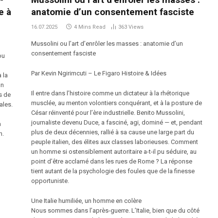
e à
anatomie d’un consentement fasciste
16.07.2025
4 Mins Read
363
Views
Mussolini ou l’art d’enrôler les masses : anatomie d’un
consentement fasciste
ou
Par Kevin Ngirimcuti – Le Figaro Histoire & Idées
 la
on
Il entre dans l’histoire comme un dictateur à la rhétorique
s de
musclée, au menton volontiers conquérant, et à la posture de
ales.
César réinventé pour l’ère industrielle. Benito Mussolini,
journaliste devenu Duce, a fasciné, agi, dominé — et, pendant
à
plus de deux décennies, rallié à sa cause une large part du
n.
peuple italien, des élites aux classes laborieuses. Comment
un homme si ostensiblement autoritaire a-t-il pu séduire, au
point d’être acclamé dans les rues de Rome ? La réponse
tient autant de la psychologie des foules que de la finesse
opportuniste.
Une Italie humiliée, un homme en colère
Nous sommes dans l’après-guerre. L’Italie, bien que du côté