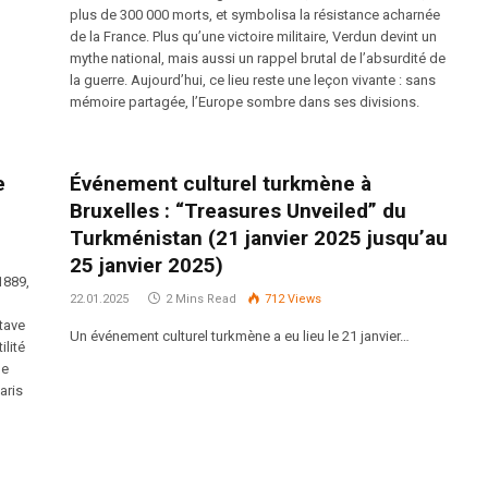
plus de 300 000 morts, et symbolisa la résistance acharnée
de la France. Plus qu’une victoire militaire, Verdun devint un
mythe national, mais aussi un rappel brutal de l’absurdité de
la guerre. Aujourd’hui, ce lieu reste une leçon vivante : sans
mémoire partagée, l’Europe sombre dans ses divisions.
e
Événement culturel turkmène à
Bruxelles : “Treasures Unveiled” du
Turkménistan (21 janvier 2025 jusqu’au
25 janvier 2025)
1889,
22.01.2025
2 Mins Read
712
Views
stave
Un événement culturel turkmène a eu lieu le 21 janvier…
ilité
le
aris