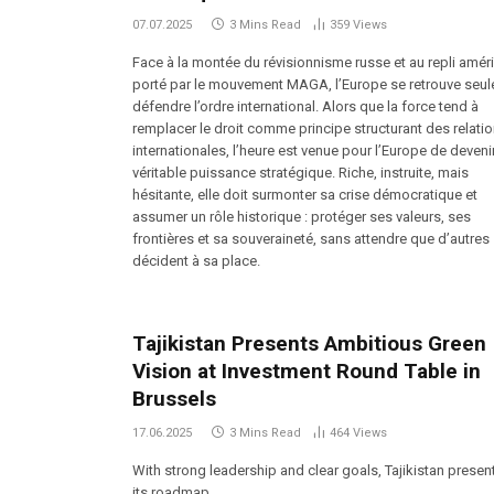
07.07.2025
3 Mins Read
359
Views
Face à la montée du révisionnisme russe et au repli amér
porté par le mouvement MAGA, l’Europe se retrouve seul
défendre l’ordre international. Alors que la force tend à
remplacer le droit comme principe structurant des relati
internationales, l’heure est venue pour l’Europe de deveni
véritable puissance stratégique. Riche, instruite, mais
hésitante, elle doit surmonter sa crise démocratique et
assumer un rôle historique : protéger ses valeurs, ses
frontières et sa souveraineté, sans attendre que d’autres
décident à sa place.
Tajikistan Presents Ambitious Green
Vision at Investment Round Table in
Brussels
17.06.2025
3 Mins Read
464
Views
With strong leadership and clear goals, Tajikistan presen
its roadmap…