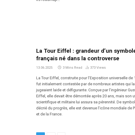
La Tour Eiffel : grandeur d’un symbol
français né dans la controverse
13.06.2025
3 Mins Read
373
Views
La Tour Eiffel, construite pour l’Exposition universelle de 
fut initialement contestée par de nombreux artistes qui la
jugeaient laide et défigurante. Conçue par l’ingénieur Gu
Eiffel, elle devait être démontée après 20 ans, mais son ut
scientifique et militaire lui assura sa pérennité. De symbo
décrié du progrès, elle est devenue l’icône mondiale de P
et de la France.