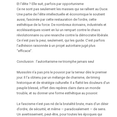
Et l’élite ? Elle suit, parfois par opportunisme
Ce ne sont pas seulement les masses qui se rallient au Duce.
Une partie de l’élite intellectuelle et économique le soutient
aussi, fascinée par cette restauration de l’ordre, cette
esthétique de la force. De nombreux écrivains, industriels et
ecclésiastiques voient en lui un rempart contre le chaos
révolutionnaire ou une revanche contre la démocratie libérale.
Ce n’est pas la peur, seulement, qui les guide. C’est parfois
l’adhésion raisonnée à un projet autoritaire jugé plus
“efficace”.
Conclusion : l’autoritarisme ne triomphe jamais seul
Mussolini n’a pas pris le pouvoir par la terreur dès le premier
jour. Il l’a obtenu par un mélange de charisme, de timing
historique et de stratégie culturelle. Il a flatté les douleurs d’un
peuple blessé, offert des repères clairs dans un monde
trouble, et su donner une forme esthétique au pouvoir.
Le fascisme n’est pas né de la brutalité brute, mais d’un désir
d’ordre, de sécurité, et même — paradoxalement — de sens.
Un avertissement, peut-être, pour toutes les époques qui