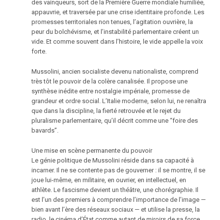
des vainqueurs, sort de la Première Guerre mondiale humiliée,
appauvrie, et traversée par une crise identitaire profonde. Les
promesses territoriales non tenues, l’agitation ouvrière, la
peur du bolchévisme, et l’instabilité parlementaire créent un
vide. Et comme souvent dans l’histoire, le vide appelle la voix
forte.
Mussolini, ancien socialiste devenu nationaliste, comprend
très tôt le pouvoir de la colère canalisée. Il propose une
synthèse inédite entre nostalgie impériale, promesse de
grandeur et ordre social. L’Italie moderne, selon lui, ne renaîtra
que dans la discipline, la fierté retrouvée et le rejet du
pluralisme parlementaire, qu’il décrit comme une “foire des
bavards”.
Une mise en scène permanente du pouvoir
Le génie politique de Mussolini réside dans sa capacité à
incarner. Il ne se contente pas de gouverner : il se montre, il se
joue lui-même, en militaire, en ouvrier, en intellectuel, en
athlète. Le fascisme devient un théâtre, une chorégraphie. Il
est l’un des premiers à comprendre l’importance de l’image —
bien avant l’ère des réseaux sociaux — et utilise la presse, la
radio, le cinéma d’État comme autant de miroirs de sa force