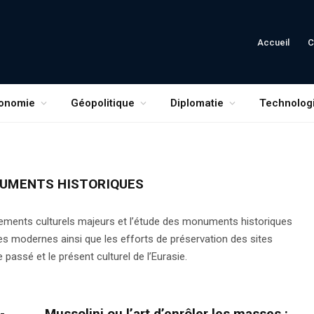
Accueil
C
onomie
Géopolitique
Diplomatie
Technolog
UMENTS HISTORIQUES
ements culturels majeurs et l’étude des monuments historiques
ques modernes ainsi que les efforts de préservation des sites
 passé et le présent culturel de l’Eurasie.
-
Mussolini ou l’art d’enrôler les masses :