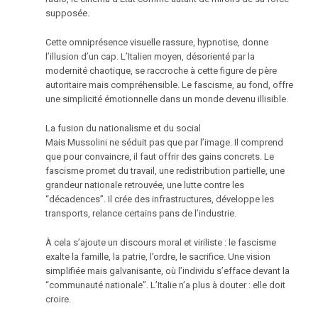
supposée.
Cette omniprésence visuelle rassure, hypnotise, donne
l’illusion d’un cap. L’Italien moyen, désorienté par la
modernité chaotique, se raccroche à cette figure de père
autoritaire mais compréhensible. Le fascisme, au fond, offre
une simplicité émotionnelle dans un monde devenu illisible.
La fusion du nationalisme et du social
Mais Mussolini ne séduit pas que par l’image. Il comprend
que pour convaincre, il faut offrir des gains concrets. Le
fascisme promet du travail, une redistribution partielle, une
grandeur nationale retrouvée, une lutte contre les
“décadences”. Il crée des infrastructures, développe les
transports, relance certains pans de l’industrie.
À cela s’ajoute un discours moral et viriliste : le fascisme
exalte la famille, la patrie, l’ordre, le sacrifice. Une vision
simplifiée mais galvanisante, où l’individu s’efface devant la
“communauté nationale”. L’Italie n’a plus à douter : elle doit
croire.