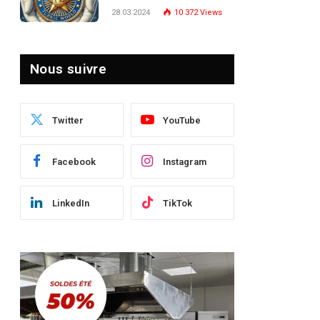
Turquie : Naviguer dans
28.03.2024
10 372
Views
le Paysage Post-Crise
Nous suivre
Twitter
YouTube
Facebook
Instagram
LinkedIn
TikTok