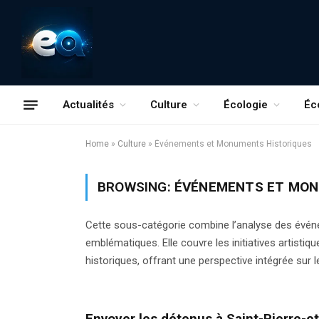
Actualités
Culture
Écologie
Éc
Home
»
Culture
»
Événements et Monuments Historiques
BROWSING:
ÉVÉNEMENTS ET MON
Cette sous-catégorie combine l’analyse des évén
emblématiques. Elle couvre les initiatives artisti
historiques, offrant une perspective intégrée sur le
Envoyer les détenus à Saint-Pierre-et