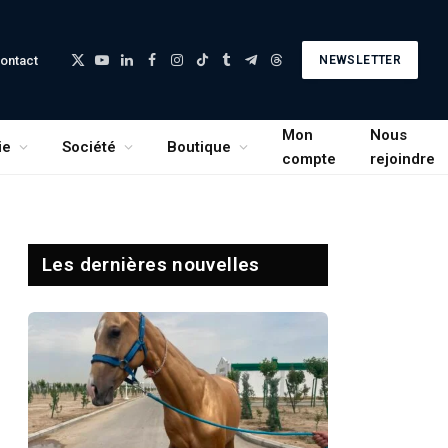
ontact
NEWSLETTER
X
YouTube
LinkedIn
Facebook
Instagram
TikTok
Tumblr
Telegram
Threads
(Twitter)
Mon
Nous
ie
Société
Boutique
compte
rejoindre
Les dernières nouvelles