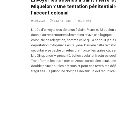
Miquelon ? Une tentation pénitentiair
l’accent colonial
04.08.2025
3 Mins Read
360
Views
L’idée d’envoyer des détenus à Saint-Pierre-et-Miquelon 
dans d’autres territoires ultramarins ravive une logique
coloniale de relégation, comme celle qui a conduit jadis à
déportation d’Algériens en Guyane. Derrière cette tentati
sécuritaire se cache un refus d’affronter les vraies cause
la délinquance — précarité, échec scolaire, fractures soci
Transformer les outre-mer en zones carcérales serait une
double peine pour les détenus et pour ces territoires déj
fragilisés. La prison ne doit pas devenir un exil républicai