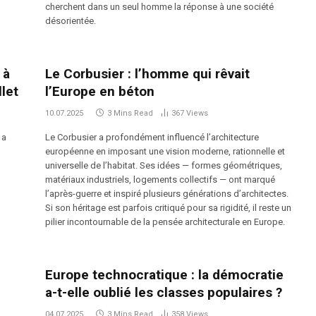
cherchent dans un seul homme la réponse à une société
désorientée.
 à
Le Corbusier : l’homme qui rêvait
let
l’Europe en béton
10.07.2025
3 Mins Read
367
Views
 a
Le Corbusier a profondément influencé l’architecture
européenne en imposant une vision moderne, rationnelle et
universelle de l’habitat. Ses idées — formes géométriques,
matériaux industriels, logements collectifs — ont marqué
l’après-guerre et inspiré plusieurs générations d’architectes.
Si son héritage est parfois critiqué pour sa rigidité, il reste un
pilier incontournable de la pensée architecturale en Europe.
Europe technocratique : la démocratie
a-t-elle oublié les classes populaires ?
04.07.2025
3 Mins Read
358
Views