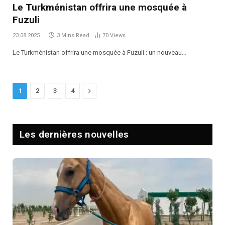
Le Turkménistan offrira une mosquée à
Fuzuli
23.08.2025
3 Mins Read
70
Views
Le Turkménistan offrira une mosquée à Fuzuli : un nouveau…
Next
1
2
3
4
Les dernières nouvelles