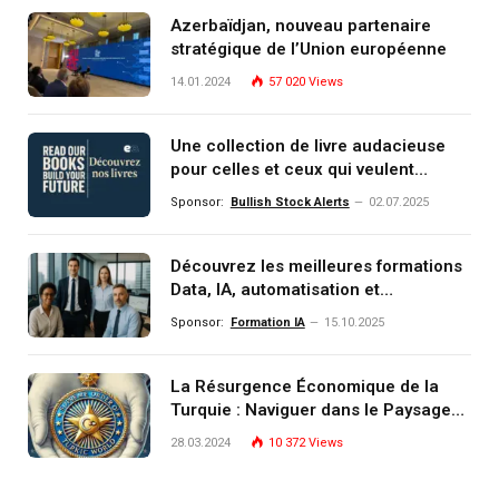
Azerbaïdjan, nouveau partenaire
stratégique de l’Union européenne
14.01.2024
57 020
Views
Une collection de livre audacieuse
pour celles et ceux qui veulent
comprendre, investir et dominer le
Sponsor:
Bullish Stock Alerts
02.07.2025
monde de demain
Découvrez les meilleures formations
Data, IA, automatisation et
investissement (gestion de
Sponsor:
Formation IA
15.10.2025
patrimoine) portée par un
écosystème d’experts
La Résurgence Économique de la
Turquie : Naviguer dans le Paysage
Post-Crise
28.03.2024
10 372
Views