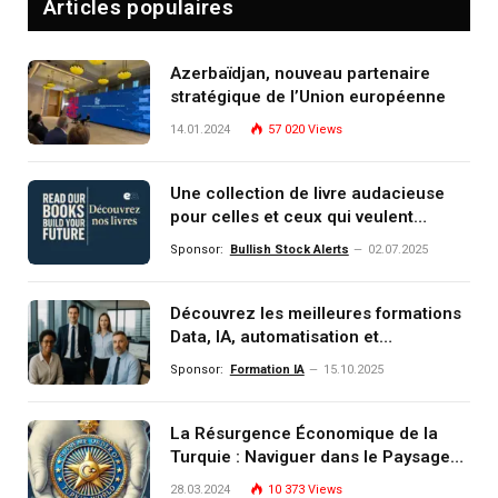
Articles populaires
Azerbaïdjan, nouveau partenaire
stratégique de l’Union européenne
14.01.2024
57 020
Views
Une collection de livre audacieuse
pour celles et ceux qui veulent
comprendre, investir et dominer le
Sponsor:
Bullish Stock Alerts
02.07.2025
monde de demain
Découvrez les meilleures formations
Data, IA, automatisation et
investissement (gestion de
Sponsor:
Formation IA
15.10.2025
patrimoine) portée par un
écosystème d’experts
La Résurgence Économique de la
Turquie : Naviguer dans le Paysage
Post-Crise
28.03.2024
10 373
Views