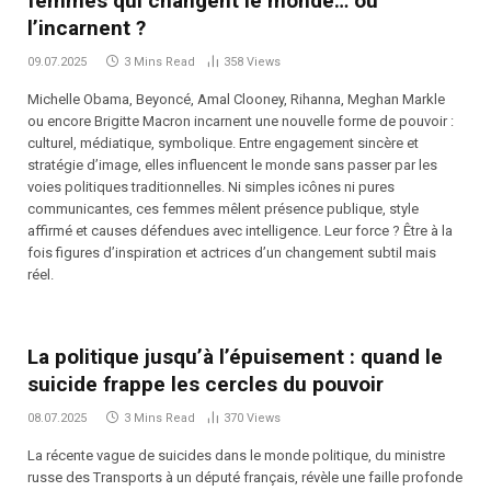
femmes qui changent le monde… ou
l’incarnent ?
09.07.2025
3 Mins Read
358
Views
Michelle Obama, Beyoncé, Amal Clooney, Rihanna, Meghan Markle
ou encore Brigitte Macron incarnent une nouvelle forme de pouvoir :
culturel, médiatique, symbolique. Entre engagement sincère et
stratégie d’image, elles influencent le monde sans passer par les
voies politiques traditionnelles. Ni simples icônes ni pures
communicantes, ces femmes mêlent présence publique, style
affirmé et causes défendues avec intelligence. Leur force ? Être à la
fois figures d’inspiration et actrices d’un changement subtil mais
réel.
La politique jusqu’à l’épuisement : quand le
suicide frappe les cercles du pouvoir
08.07.2025
3 Mins Read
370
Views
La récente vague de suicides dans le monde politique, du ministre
russe des Transports à un député français, révèle une faille profonde