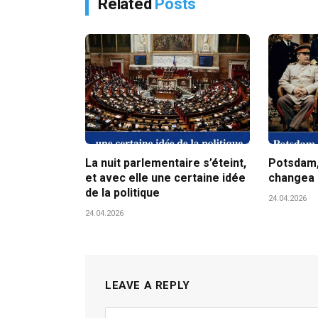
Related
Posts
La nuit parlementaire s’éteint,
Potsdam, 
et avec elle une certaine idée
changea 
de la politique
24.04.2026
24.04.2026
LEAVE A REPLY