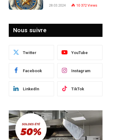
Turquie : Naviguer dans
28.03.2024
10 372
Views
le Paysage Post-Crise
Nous suivre
Twitter
YouTube
Facebook
Instagram
pp
LinkedIn
TikTok
dIn