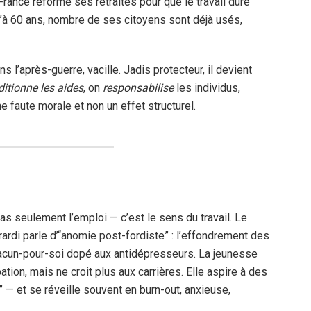
ance réforme ses retraites pour que le travail dure
’à 60 ans, nombre de ses citoyens sont déjà usés,
 l’après-guerre, vacille. Jadis protecteur, il devient
itionne les aides
, on
responsabilise
les individus,
 faute morale et non un effet structurel.
pas seulement l’emploi — c’est le sens du travail. Le
rardi parle d’“anomie post-fordiste” : l’effondrement des
chacun-pour-soi dopé aux antidépresseurs. La jeunesse
ion, mais ne croit plus aux carrières. Elle aspire à des
s” — et se réveille souvent en burn-out, anxieuse,