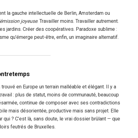
t la gauche intellectuelle de Berlin, Amsterdam ou
émission joyeuse
. Travailler moins. Travailler autrement.
des jardins. Créer des coopératives. Paradoxe sublime :
sme qu’émerge peut-être, enfin, un imaginaire alternatif.
ontretemps
a trouvé en Europe un terrain malléable et élégant. Il y a
u travail : plus de statut, moins de communauté, beaucoup
 désarmée, continue de composer avec ses contradictions
bile mais désorientée, productive mais sans projet. Elle
ur qui ? C’est là, sans doute, le vrai dossier brûlant — que
oirs feutrés de Bruxelles.