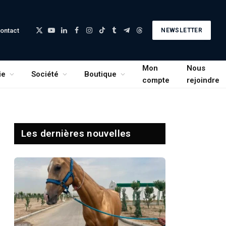
ontact
NEWSLETTER
X
YouTube
LinkedIn
Facebook
Instagram
TikTok
Tumblr
Telegram
Threads
(Twitter)
Mon
Nous
ie
Société
Boutique
compte
rejoindre
Les dernières nouvelles