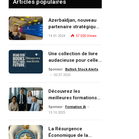
Articles populaires
Azerbaïdjan, nouveau
partenaire stratégique
de l’Union européenne
14.01.2024
57 020
Views
Une collection de livre
audacieuse pour celles
et ceux qui veulent
Sponsor:
Bullish Stock Alerts
comprendre, investir et
02.07.2025
dominer le monde de
demain
Découvrez les
meilleures formations
Data, IA, automatisation
Sponsor:
Formation IA
et investissement
15.10.2025
(gestion de patrimoine)
portée par un
La Résurgence
écosystème d’experts
Économique de la