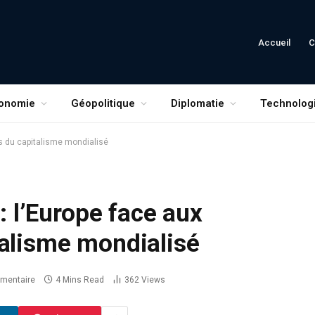
Accueil
C
onomie
Géopolitique
Diplomatie
Technolog
ns du capitalisme mondialisé
 : l’Europe face aux
talisme mondialisé
mentaire
4 Mins Read
362
Views