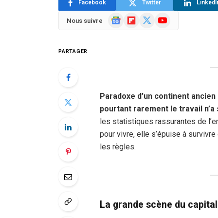
Facebook
Twitter
LinkedI
Google
Flipboard
X
YouTube
Nous suivre
News
(Twitter)
PARTAGER
Paradoxe d’un continent ancien :
pourtant rarement le travail n’
les statistiques rassurantes de l’emp
pour vivre, elle s’épuise à survivr
les règles.
La grande scène du capital