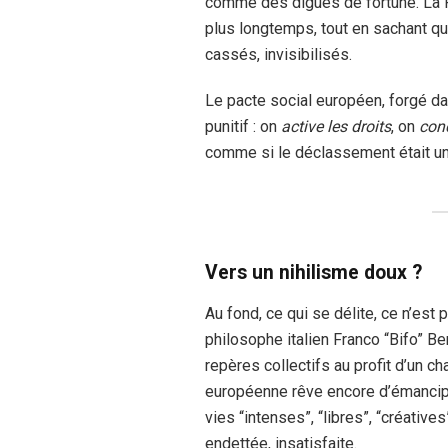
comme des digues de fortune. La Fr
plus longtemps, tout en sachant qu
cassés, invisibilisés.
Le pacte social européen, forgé dans
punitif : on
active les droits
, on
cond
comme si le déclassement était une
Vers un nihilisme doux ?
Au fond, ce qui se délite, ce n’est 
philosophe italien Franco “Bifo” Be
repères collectifs au profit d’un 
européenne rêve encore d’émancipat
vies “intenses”, “libres”, “créative
endettée, insatisfaite.