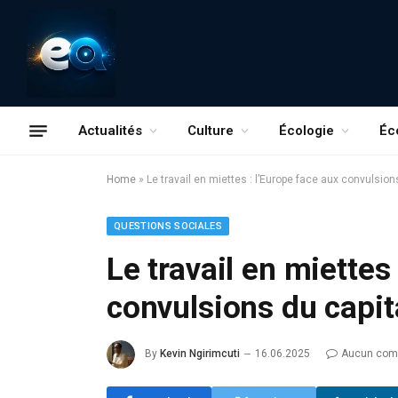
Actualités
Culture
Écologie
Éc
Home
»
Le travail en miettes : l’Europe face aux convulsio
QUESTIONS SOCIALES
Le travail en miettes
convulsions du capi
By
Kevin Ngirimcuti
16.06.2025
Aucun com