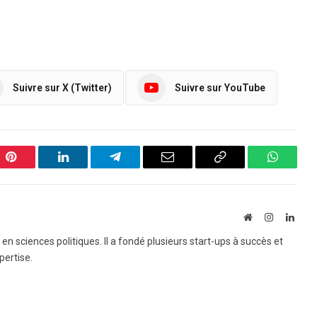
Suivre sur X (Twitter)
Suivre sur YouTube
Pinterest
LinkedIn
Telegram
Email
Copy
WhatsA
Link
Website
Instagram
Linke
e en sciences politiques. Il a fondé plusieurs start-ups à succès et
pertise.