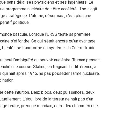
que sans délai ses physiciens et ses ingénieurs. Le
que programme nucléaire doit être accéléré. Il ne s’agit
age stratégique. L’atome, désormais, n’est plus une
pératif politique.
u monde bascule. Lorsque l’URSS teste sa première
caine s’effondre. Ce qui n’était encore qu’un avantage
té, bientôt, se transforme en système : la Guerre froide.
 seul l’ambiguïté du pouvoir nucléaire. Truman pensait
lenché une course. Staline, en feignant l’indifférence, a
e qui naît après 1945, ne pas posséder l’arme nucléaire,
ination.
de cette intuition. Deux blocs, deux puissances, deux
uellement. L’équilibre de la terreur ne naît pas d’un
hange feutré, presque mondain, entre deux hommes que