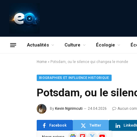
Actualités
Culture
Écologie
Éc
Home
»
Potsdam, ou le silence qui changea le monde
BIOGRAPHIES ET INFLUENCE HISTORIQUE
Potsdam, ou le sile
By
Kevin Ngirimcuti
24.04.2026
Aucun com
Facebook
Twitter
LinkedI
Google
Flipboard
X
YouTube
Nous suivre