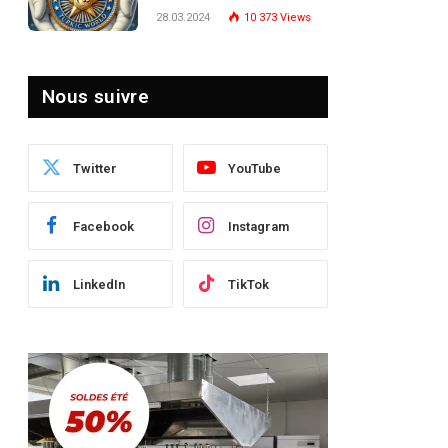
Turquie : Naviguer dans
28.03.2024
10 373
Views
le Paysage Post-Crise
Nous suivre
Twitter
YouTube
Facebook
Instagram
LinkedIn
TikTok