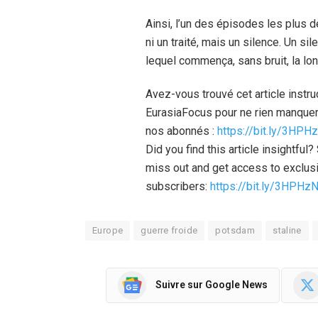
Ainsi, l’un des épisodes les plus dé
ni un traité, mais un silence. Un si
lequel commença, sans bruit, la lon
Avez-vous trouvé cet article instr
EurasiaFocus pour ne rien manquer
nos abonnés :
https://bit.ly/3HPH
Did you find this article insightfu
miss out and get access to exclusi
subscribers:
https://bit.ly/3HPHz
Europe
guerre froide
potsdam
staline
Suivre sur Google News