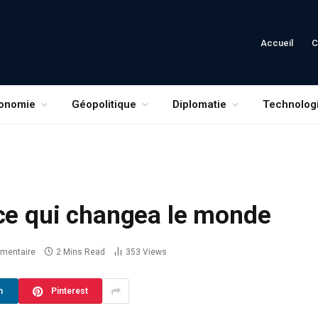
Accueil
C
onomie
Géopolitique
Diplomatie
Technolog
nce qui changea le monde
mentaire
2 Mins Read
353
Views
n
Pinterest