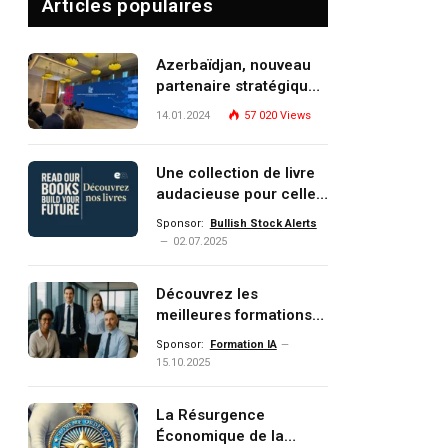
Articles populaires
Azerbaïdjan, nouveau
pp
partenaire stratégique
de l’Union européenne
14.01.2024
57 020
Views
dIn
Une collection de livre
audacieuse pour celles
et ceux qui veulent
Sponsor:
Bullish Stock Alerts
comprendre, investir et
02.07.2025
dominer le monde de
demain
Découvrez les
meilleures formations
Data, IA, automatisation
Sponsor:
Formation IA
et investissement
15.10.2025
(gestion de patrimoine)
portée par un
La Résurgence
écosystème d’experts
Économique de la