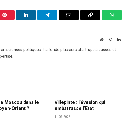
Pinterest
LinkedIn
Telegram
Email
Copy
WhatsA
Link
Website
Instagram
Linke
e en sciences politiques. Il a fondé plusieurs start-ups à succès et
pertise.
de Moscou dans le
Villepinte : l’évasion qui
oyen-Orient ?
embarrasse l’État
11.03.2026