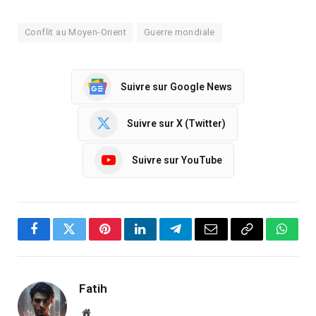
Conflit au Moyen-Orient
Guerre mondiale
Suivre sur Google News
Suivre sur X (Twitter)
Suivre sur YouTube
Facebook
Twitter
Pinterest
LinkedIn
Telegram
Email
Copy
Whats
Link
Fatih
Website