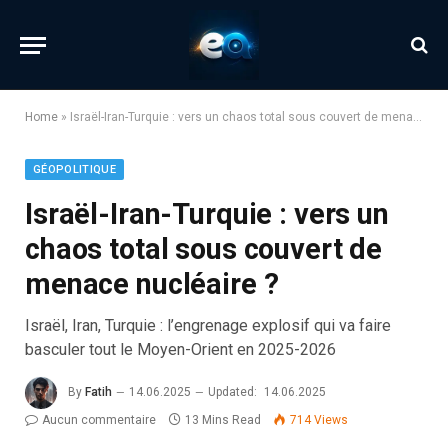
Home
»
Israël-Iran-Turquie : vers un chaos total sous couvert de menace nucléaire ?
GÉOPOLITIQUE
Israël-Iran-Turquie : vers un
chaos total sous couvert de
menace nucléaire ?
Israël, Iran, Turquie : l’engrenage explosif qui va faire
basculer tout le Moyen-Orient en 2025-2026
By
Fatih
14.06.2025
Updated:
14.06.2025
Aucun commentaire
13 Mins Read
714
Views