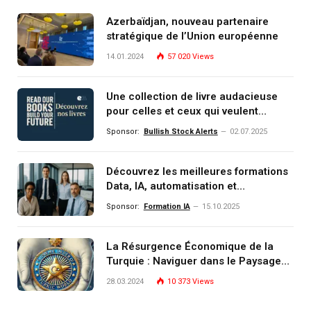
Azerbaïdjan, nouveau partenaire
stratégique de l’Union européenne
14.01.2024
57 020
Views
Une collection de livre audacieuse
pour celles et ceux qui veulent
comprendre, investir et dominer le
Sponsor:
Bullish Stock Alerts
02.07.2025
monde de demain
Découvrez les meilleures formations
Data, IA, automatisation et
investissement (gestion de
Sponsor:
Formation IA
15.10.2025
patrimoine) portée par un
écosystème d’experts
La Résurgence Économique de la
Turquie : Naviguer dans le Paysage
Post-Crise
28.03.2024
10 373
Views