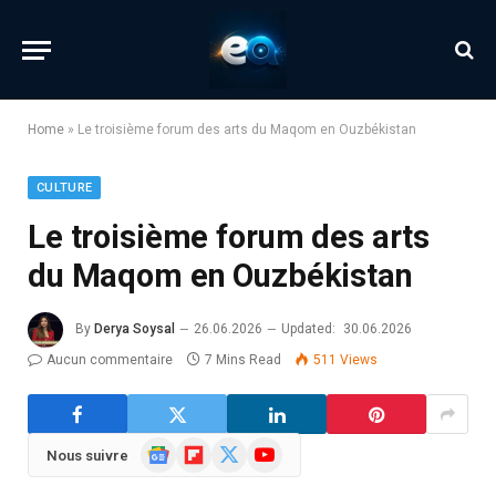
Home
»
Le troisième forum des arts du Maqom en Ouzbékistan
CULTURE
Le troisième forum des arts
du Maqom en Ouzbékistan
By
Derya Soysal
26.06.2026
Updated:
30.06.2026
Aucun commentaire
7 Mins Read
511
Views
Google
Flipboard
X
YouTube
Nous suivre
News
(Twitter)