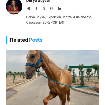
Derya Soysal
Website
Facebook
X
Instagram
LinkedIn
(Twitter)
Derya Soysal, Expert on Central Asia and the
Caucasus (EUREPORTER)
Related
Posts