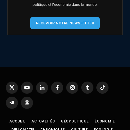
politique et l'économie dans le monde.
RECEVOIR NOTRE NEWSLETTER
X
YouTube
LinkedIn
Facebook
Instagram
Tumblr
TikTok
(Twitter)
Telegram
Threads
ACCUEIL
ACTUALITÉS
GÉOPOLITIQUE
ÉCONOMIE
DIPLOMATIE
CHRONIQUES
CULTURE
ÉCOLOGIE