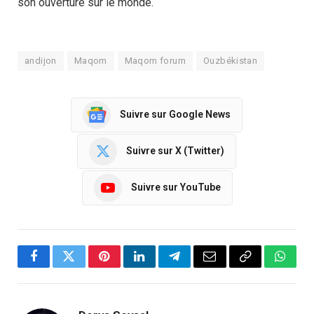
son ouverture sur le monde.
andijon
Maqom
Maqom forum
Ouzbékistan
Suivre sur Google News
Suivre sur X (Twitter)
Suivre sur YouTube
Facebook
Twitter
Pinterest
LinkedIn
Telegram
Email
Copy
Whats
Link