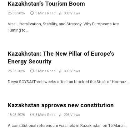
Kazakhstan’s Tourism Boom
25.03.2026
5 Mins Read
308
Views
Visa Liberalization, Stability, and Strategy: Why Europeans Are
Turning to…
Kazakhstan: The New Pillar of Europe’s
Energy Security
25.03.2026
5 Mins Read
309
Views
Derya SOYSALThree weeks after Iran blocked the Strait of Hormuz…
Kazakhstan approves new constitution
18.03.2026
8 Mins Read
206
Views
A constitutional referendum was held in Kazakhstan on 15 March…