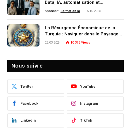
Data, IA, automatisation et
investissement (gestion de
Sponsor:
Formation IA
15.10.2025
patrimoine) portée par un
écosystème d’experts
La Résurgence Économique de la
Turquie : Naviguer dans le Paysage
Post-Crise
28.03.2024
10 373
Views
Nous suivre
Twitter
YouTube
Facebook
Instagram
LinkedIn
TikTok