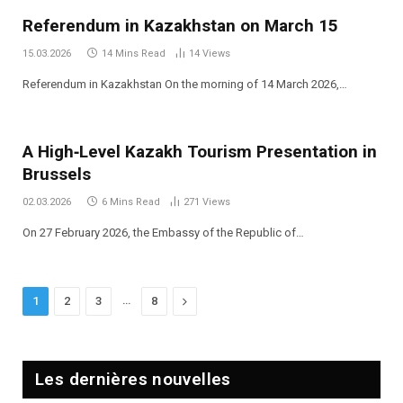
Referendum in Kazakhstan on March 15
15.03.2026
14 Mins Read
14
Views
Referendum in Kazakhstan On the morning of 14 March 2026,…
A High‑Level Kazakh Tourism Presentation in
Brussels
02.03.2026
6 Mins Read
271
Views
On 27 February 2026, the Embassy of the Republic of…
…
Next
1
2
3
8
Les dernières nouvelles