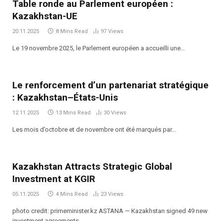
Table ronde au Parlement européen :
Kazakhstan-UE
20.11.2025
8 Mins Read
97
Views
Le 19 novembre 2025, le Parlement européen a accueilli une…
Le renforcement d’un partenariat stratégique
: Kazakhstan–États-Unis
12.11.2025
13 Mins Read
30
Views
Les mois d’octobre et de novembre ont été marqués par…
Kazakhstan Attracts Strategic Global
Investment at KGIR
05.11.2025
4 Mins Read
23
Views
photo credit: primeminister.kz ASTANA — Kazakhstan signed 49 new
investment agreements…