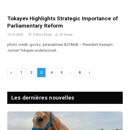
Tokayev Highlights Strategic Importance of
Parliamentary Reform
14.10.2025
3 Mins Read
22
Views
photo credit: gov.kz, astanatimes ASTANA – President Kassym-
Jomart Tokayev underscored…
Previous
…
Next
1
2
3
4
5
8
Les dernières nouvelles