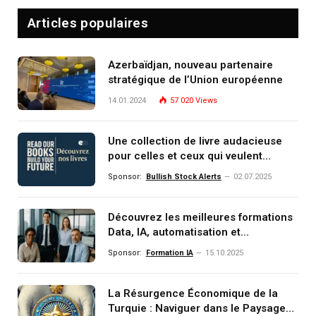
Articles populaires
Azerbaïdjan, nouveau partenaire
stratégique de l’Union européenne
14.01.2024
57 020
Views
Une collection de livre audacieuse
pour celles et ceux qui veulent
comprendre, investir et dominer le
Sponsor:
Bullish Stock Alerts
02.07.2025
monde de demain
Découvrez les meilleures formations
Data, IA, automatisation et
investissement (gestion de
Sponsor:
Formation IA
15.10.2025
patrimoine) portée par un
écosystème d’experts
La Résurgence Économique de la
Turquie : Naviguer dans le Paysage