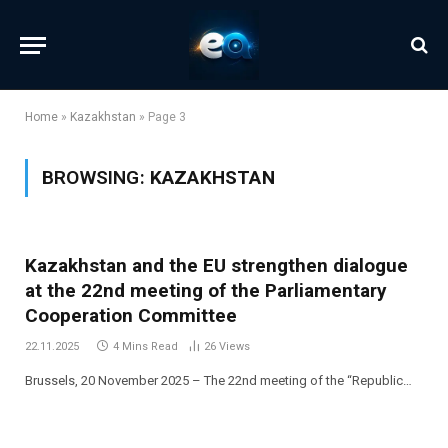
Home
»
Kazakhstan
»
Page 3
BROWSING:
KAZAKHSTAN
Kazakhstan and the EU strengthen dialogue
at the 22nd meeting of the Parliamentary
Cooperation Committee
22.11.2025
4 Mins Read
26
Views
Brussels, 20 November 2025 – The 22nd meeting of the “Republic…