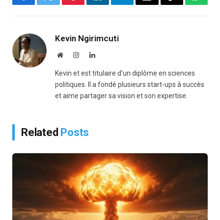
Facebook
Twitter
Pinterest
LinkedIn
Telegram
Email
Copy
Whats
Link
Kevin Ngirimcuti
Website
Instagram
LinkedIn
Kevin et est titulaire d'un diplôme en sciences
politiques. Il a fondé plusieurs start-ups à succès
et aime partager sa vision et son expertise.
Related
Posts