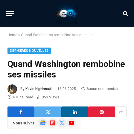
Home
»
Quand Washington rembobine ses missiles
DERNIÈRES NOUVELLES
Quand Washington rembobine
ses missiles
By
Kevin Ngirimcuti
16.06.2025
Aucun commentaire
4 Mins Read
353
Views
Google
Flipboard
X
YouTube
Nous suivre
News
(Twitter)