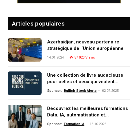
Articles populaires
Azerbaïdjan, nouveau partenaire
stratégique de l’Union européenne
14.01.2024
57 020
Views
Une collection de livre audacieuse
pour celles et ceux qui veulent
comprendre, investir et dominer le
Sponsor:
Bullish Stock Alerts
02.07.2025
monde de demain
Découvrez les meilleures formations
Data, IA, automatisation et
investissement (gestion de
Sponsor:
Formation IA
15.10.2025
patrimoine) portée par un
écosystème d’experts