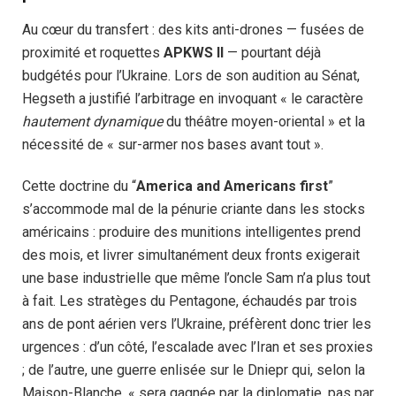
Au cœur du transfert : des kits anti-drones — fusées de
proximité et roquettes
APKWS II
— pourtant déjà
budgétés pour l’Ukraine. Lors de son audition au Sénat,
Hegseth a justifié l’arbitrage en invoquant « le caractère
hautement dynamique
du théâtre moyen-oriental » et la
nécessité de « sur-armer nos bases avant tout ».
Cette doctrine du “
America and Americans first
”
s’accommode mal de la pénurie criante dans les stocks
américains : produire des munitions intelligentes prend
des mois, et livrer simultanément deux fronts exigerait
une base industrielle que même l’oncle Sam n’a plus tout
à fait. Les stratèges du Pentagone, échaudés par trois
ans de pont aérien vers l’Ukraine, préfèrent donc trier les
urgences : d’un côté, l’escalade avec l’Iran et ses proxies
; de l’autre, une guerre enlisée sur le Dniepr qui, selon la
Maison-Blanche, « sera gagnée par la diplomatie, pas par