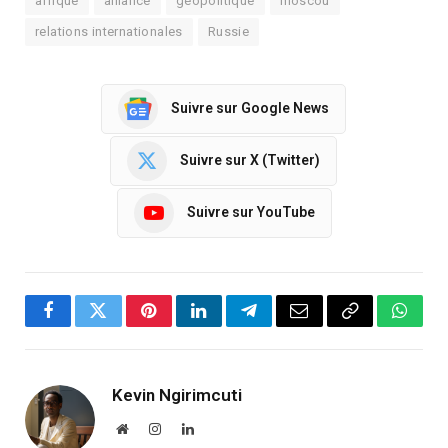
afrique
alliance
géopolitique
moscou
relations internationales
Russie
Suivre sur Google News
Suivre sur X (Twitter)
Suivre sur YouTube
Facebook
Twitter
Pinterest
LinkedIn
Telegram
Email
Copy
Whats
Link
Kevin Ngirimcuti
Website
Instagram
LinkedIn