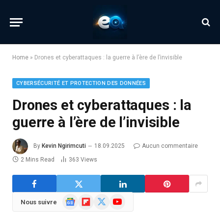
Home
»
Drones et cyberattaques : la guerre à l’ère de l’invisible
CYBERSÉCURITÉ ET PROTECTION DES DONNÉES
Drones et cyberattaques : la
guerre à l’ère de l’invisible
By
Kevin Ngirimcuti
18.09.2025
Aucun commentaire
2 Mins Read
363
Views
Google
Flipboard
X
YouTube
Nous suivre
News
(Twitter)