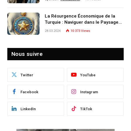
patrimoine) portée par un
écosystème d’experts
La Résurgence Économique de la
Turquie : Naviguer dans le Paysage
Post-Crise
28.03.2024
10 373
Views
Nous suivre
Twitter
YouTube
Facebook
Instagram
LinkedIn
TikTok