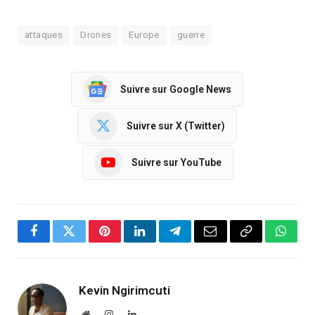
attaques
Drones
Europe
guerre
Suivre sur Google News
Suivre sur X (Twitter)
Suivre sur YouTube
Facebook
Twitter
Pinterest
LinkedIn
Telegram
Email
Copy
Whats
Link
Kevin Ngirimcuti
Website
Instagram
LinkedIn