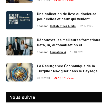
14.01.2024
57 020
Views
Une collection de livre audacieuse
pour celles et ceux qui veulent
comprendre, investir et dominer le
Sponsor:
Bullish Stock Alerts
02.07.2025
monde de demain
Découvrez les meilleures formations
Data, IA, automatisation et
investissement (gestion de
Sponsor:
Formation IA
15.10.2025
patrimoine) portée par un
écosystème d’experts
La Résurgence Économique de la
Turquie : Naviguer dans le Paysage
Post-Crise
28.03.2024
10 373
Views
Nous suivre