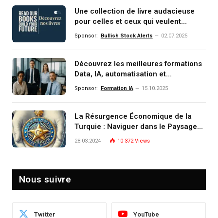
Une collection de livre audacieuse
pour celles et ceux qui veulent
comprendre, investir et dominer le
Sponsor:
Bullish Stock Alerts
02.07.2025
monde de demain
Découvrez les meilleures formations
Data, IA, automatisation et
investissement (gestion de
Sponsor:
Formation IA
15.10.2025
patrimoine) portée par un
écosystème d’experts
La Résurgence Économique de la
Turquie : Naviguer dans le Paysage
Post-Crise
28.03.2024
10 372
Views
Nous suivre
Twitter
YouTube