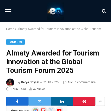
Home
»
Almaty Awarded for Tourism Innovation at the Global Tourism Forum 2025
TOURISME
Almaty Awarded for Tourism
Innovation at the Global
Tourism Forum 2025
By
Derya Soysal
21.10.2025
Aucun commentaire
1 Min Read
47
Views
Google
Flipboard
X
YouTube
Nous suivre