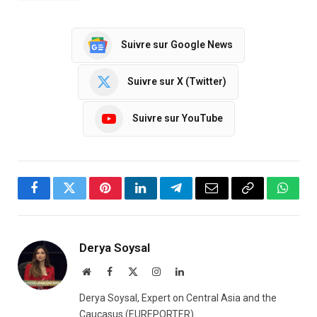
Suivre sur Google News
Suivre sur X (Twitter)
Suivre sur YouTube
Facebook
Twitter
Pinterest
LinkedIn
Telegram
Email
Copy
Whats
Link
Derya Soysal
Website
Facebook
X
Instagram
LinkedIn
(Twitter)
Derya Soysal, Expert on Central Asia and the
Caucasus (EUREPORTER)