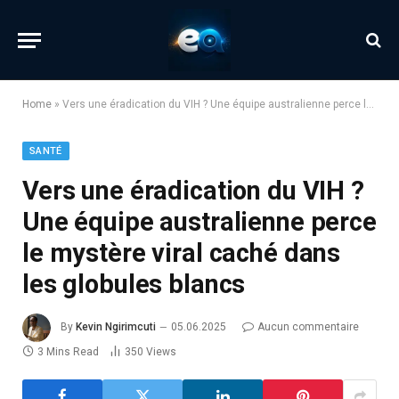
Home
»
Vers une éradication du VIH ? Une équipe australienne perce le mystère viral caché dans les globules blancs
SANTÉ
Vers une éradication du VIH ?
Une équipe australienne perce
le mystère viral caché dans
les globules blancs
By
Kevin Ngirimcuti
05.06.2025
Aucun commentaire
3 Mins Read
350
Views