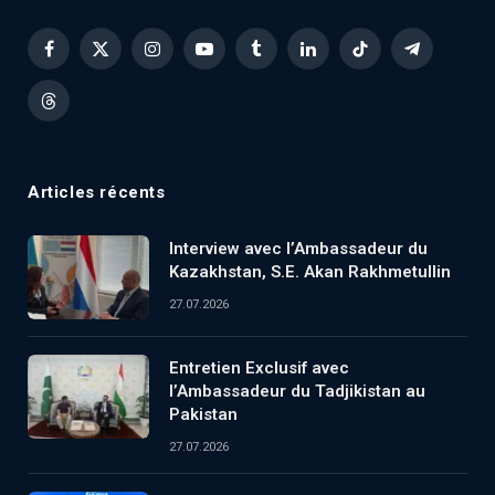
Facebook
X
Instagram
YouTube
Tumblr
LinkedIn
TikTok
Telegram
(Twitter)
Threads
Articles récents
Interview avec l’Ambassadeur du
Kazakhstan, S.E. Akan Rakhmetullin
27.07.2026
Entretien Exclusif avec
l’Ambassadeur du Tadjikistan au
Pakistan
27.07.2026