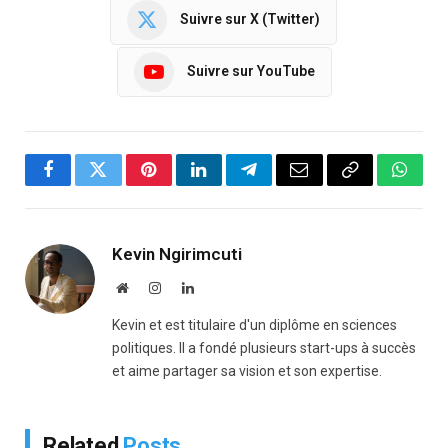
Suivre sur X (Twitter)
Suivre sur YouTube
Facebook
Twitter
Pinterest
LinkedIn
Telegram
Email
Copy
Whats
Link
Kevin Ngirimcuti
Website
Instagram
LinkedIn
Kevin et est titulaire d'un diplôme en sciences
politiques. Il a fondé plusieurs start-ups à succès
et aime partager sa vision et son expertise.
Related
Posts