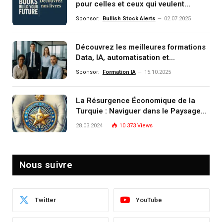
pour celles et ceux qui veulent
comprendre, investir et dominer le
Sponsor:
Bullish Stock Alerts
02.07.2025
monde de demain
Découvrez les meilleures formations
Data, IA, automatisation et
investissement (gestion de
Sponsor:
Formation IA
15.10.2025
patrimoine) portée par un
écosystème d’experts
La Résurgence Économique de la
Turquie : Naviguer dans le Paysage
Post-Crise
28.03.2024
10 373
Views
Nous suivre
Twitter
YouTube