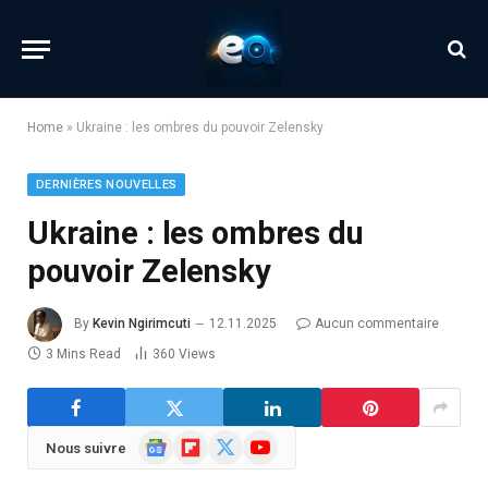
Home
»
Ukraine : les ombres du pouvoir Zelensky
DERNIÈRES NOUVELLES
Ukraine : les ombres du
pouvoir Zelensky
By
Kevin Ngirimcuti
12.11.2025
Aucun commentaire
3 Mins Read
360
Views
Google
Flipboard
X
YouTube
Nous suivre
News
(Twitter)