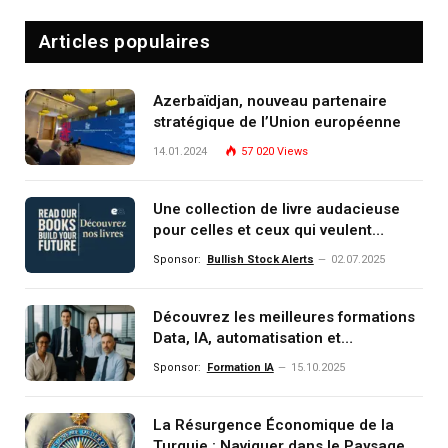
Articles populaires
Azerbaïdjan, nouveau partenaire
stratégique de l’Union européenne
14.01.2024
57 020
Views
Une collection de livre audacieuse
pour celles et ceux qui veulent
comprendre, investir et dominer le
Sponsor:
Bullish Stock Alerts
02.07.2025
monde de demain
Découvrez les meilleures formations
Data, IA, automatisation et
investissement (gestion de
Sponsor:
Formation IA
15.10.2025
patrimoine) portée par un
écosystème d’experts
La Résurgence Économique de la
Turquie : Naviguer dans le Paysage