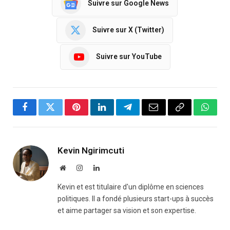
Suivre sur Google News
Suivre sur X (Twitter)
Suivre sur YouTube
Facebook
Twitter
Pinterest
LinkedIn
Telegram
Email
Copy
Whats
Link
Kevin Ngirimcuti
Website
Instagram
LinkedIn
Kevin et est titulaire d'un diplôme en sciences
politiques. Il a fondé plusieurs start-ups à succès
et aime partager sa vision et son expertise.