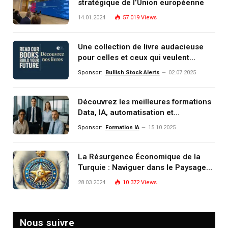
stratégique de l’Union européenne
14.01.2024
57 019
Views
Une collection de livre audacieuse
pour celles et ceux qui veulent
comprendre, investir et dominer le
Sponsor:
Bullish Stock Alerts
02.07.2025
monde de demain
Découvrez les meilleures formations
Data, IA, automatisation et
investissement (gestion de
Sponsor:
Formation IA
15.10.2025
patrimoine) portée par un
écosystème d’experts
La Résurgence Économique de la
Turquie : Naviguer dans le Paysage
Post-Crise
28.03.2024
10 372
Views
Nous suivre