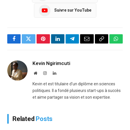
Suivre sur YouTube
Facebook
Twitter
Pinterest
LinkedIn
Telegram
Email
Copy
Whats
Link
Kevin Ngirimcuti
Website
Instagram
LinkedIn
Kevin et est titulaire d'un diplôme en sciences
politiques. Il a fondé plusieurs start-ups à succès
et aime partager sa vision et son expertise.
Related
Posts