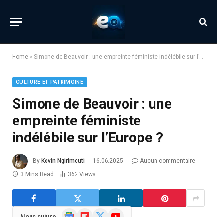
Home
»
Simone de Beauvoir : une empreinte féministe indélébile sur l’Europe ?
CULTURE ET PATRIMOINE
Simone de Beauvoir : une
empreinte féministe
indélébile sur l’Europe ?
By
Kevin Ngirimcuti
16.06.2025
Aucun commentaire
3 Mins Read
362
Views
Google
Flipboard
X
YouTube
Nous suivre