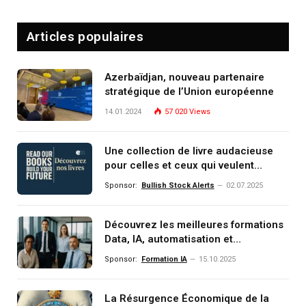
Articles populaires
Azerbaïdjan, nouveau partenaire
stratégique de l’Union européenne
14.01.2024
57 020
Views
Une collection de livre audacieuse
pour celles et ceux qui veulent
comprendre, investir et dominer le
Sponsor:
Bullish Stock Alerts
02.07.2025
monde de demain
Découvrez les meilleures formations
Data, IA, automatisation et
investissement (gestion de
Sponsor:
Formation IA
15.10.2025
patrimoine) portée par un
écosystème d’experts
La Résurgence Économique de la