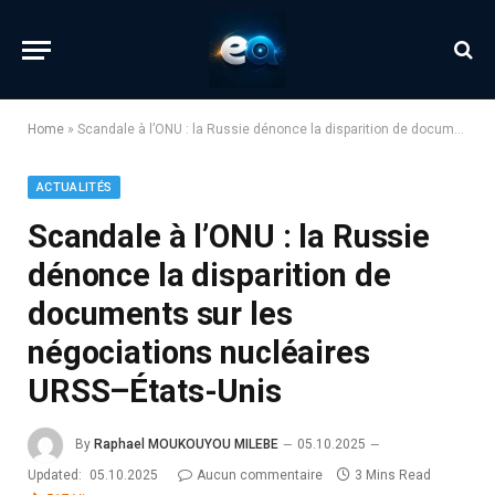
Home
»
Scandale à l’ONU : la Russie dénonce la disparition de documents sur les négociations nucléaires URSS–États-Unis
ACTUALITÉS
Scandale à l’ONU : la Russie
dénonce la disparition de
documents sur les
négociations nucléaires
URSS–États-Unis
By
Raphael MOUKOUYOU MILEBE
05.10.2025
Updated:
05.10.2025
Aucun commentaire
3 Mins Read