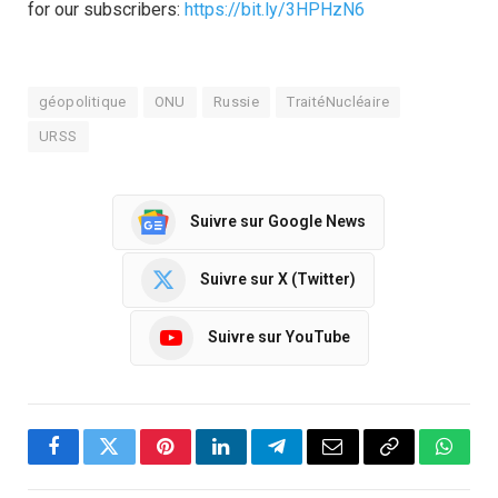
for our subscribers:
https://bit.ly/3HPHzN6
géopolitique
ONU
Russie
TraitéNucléaire
URSS
Suivre sur Google News
Suivre sur X (Twitter)
Suivre sur YouTube
Facebook
Twitter
Pinterest
LinkedIn
Telegram
Email
Copy
Whats