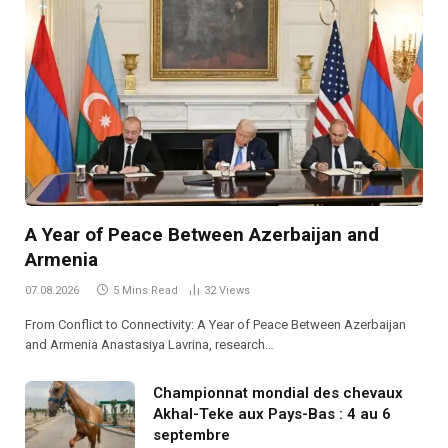
A Year of Peace Between Azerbaijan and
Armenia
07.08.2026
5 Mins Read
32
Views
From Conflict to Connectivity: A Year of Peace Between Azerbaijan
and Armenia Anastasiya Lavrina, research…
Championnat mondial des chevaux
Akhal-Teke aux Pays-Bas : 4 au 6
septembre