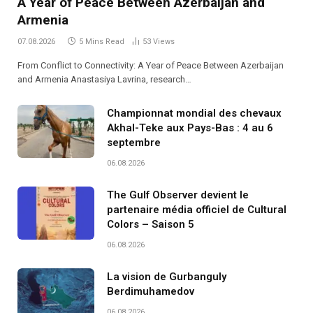
A Year of Peace Between Azerbaijan and
Armenia
07.08.2026
5 Mins Read
53
Views
From Conflict to Connectivity: A Year of Peace Between Azerbaijan
and Armenia Anastasiya Lavrina, research…
Championnat mondial des chevaux
Akhal-Teke aux Pays-Bas : 4 au 6
septembre
06.08.2026
The Gulf Observer devient le
partenaire média officiel de Cultural
Colors – Saison 5
06.08.2026
La vision de Gurbanguly
Berdimuhamedov
06.08.2026