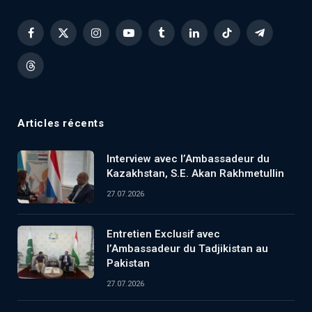
Facebook
X
Instagram
YouTube
Tumblr
LinkedIn
TikTok
Telegram
(Twitter)
Threads
Articles récents
Interview avec l’Ambassadeur du
Kazakhstan, S.E. Akan Rakhmetullin
27.07.2026
Entretien Exclusif avec
l’Ambassadeur du Tadjikistan au
Pakistan
27.07.2026