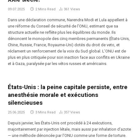
09.07.2025
2 Mins Read
361
Views
Dans une déclaration commune, Narendra Modi et Lula appellent à
une réforme du Conseil de sécurité de l’ONU, estimant que sa
structure actuelle ne reflète plus les équilibres du monde. Ils
dénoncent le monopole des cinq membres permanents (États-Unis,
Chine, Russie, France, Royaume-Uni) dotés du droit de veto, et
réclament un renforcement de la voix du Sud global. L’ONU est de
plus en plus critiquée pour son inaction face aux conflits en Ukraine
et à Gaza, paralysée par les vétos russes et américains.
États-Unis : la peine capitale persiste, entre
anesthésie morale et exécutions
silencieuses
25.06.2025
3 Mins Read
357
Views
Depuis janvier, les États-Unis ont procédé à 24 exécutions,
majoritairement par injection létale, mais aussi par inhalation d’azote
— une méthode dénoncée par l’ONU comme une forme de torture.