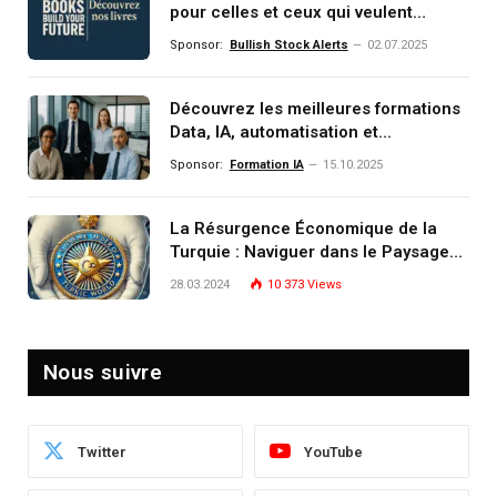
pour celles et ceux qui veulent
comprendre, investir et dominer le
Sponsor:
Bullish Stock Alerts
02.07.2025
monde de demain
Découvrez les meilleures formations
Data, IA, automatisation et
investissement (gestion de
Sponsor:
Formation IA
15.10.2025
patrimoine) portée par un
écosystème d’experts
La Résurgence Économique de la
Turquie : Naviguer dans le Paysage
Post-Crise
28.03.2024
10 373
Views
Nous suivre
Twitter
YouTube