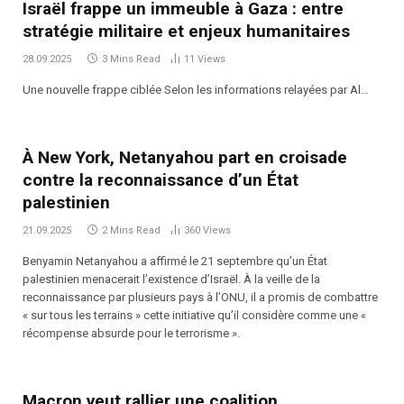
Israël frappe un immeuble à Gaza : entre
stratégie militaire et enjeux humanitaires
28.09.2025
3 Mins Read
11
Views
Une nouvelle frappe ciblée Selon les informations relayées par Al…
À New York, Netanyahou part en croisade
contre la reconnaissance d’un État
palestinien
21.09.2025
2 Mins Read
360
Views
Benyamin Netanyahou a affirmé le 21 septembre qu’un État
palestinien menacerait l’existence d’Israël. À la veille de la
reconnaissance par plusieurs pays à l’ONU, il a promis de combattre
« sur tous les terrains » cette initiative qu’il considère comme une «
récompense absurde pour le terrorisme ».
Macron veut rallier une coalition