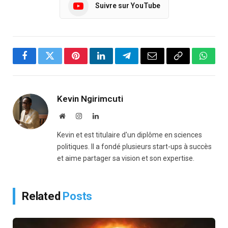
Suivre sur YouTube
Facebook
Twitter
Pinterest
LinkedIn
Telegram
Email
Copy
Whats
Link
Kevin Ngirimcuti
Website
Instagram
LinkedIn
Kevin et est titulaire d'un diplôme en sciences
politiques. Il a fondé plusieurs start-ups à succès
et aime partager sa vision et son expertise.
Related
Posts