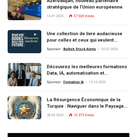
Azerbaïdjan, nouveau partenaire
stratégique de l’Union européenne
14.01.2024
57 020
Views
Une collection de livre audacieuse
pour celles et ceux qui veulent
comprendre, investir et dominer le
Sponsor:
Bullish Stock Alerts
02.07.2025
monde de demain
Découvrez les meilleures formations
Data, IA, automatisation et
investissement (gestion de
Sponsor:
Formation IA
15.10.2025
patrimoine) portée par un
écosystème d’experts
La Résurgence Économique de la
Turquie : Naviguer dans le Paysage
Post-Crise
28.03.2024
10 373
Views