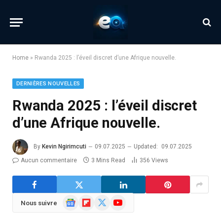
Home
»
Rwanda 2025 : l’éveil discret d’une Afrique nouvelle.
DERNIÈRES NOUVELLES
Rwanda 2025 : l’éveil discret
d’une Afrique nouvelle.
By
Kevin Ngirimcuti
09.07.2025
Updated:
09.07.2025
Aucun commentaire
3 Mins Read
356
Views
Google
Flipboard
X
YouTube
Nous suivre
News
(Twitter)