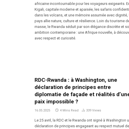
africaine incontournable pour les voyageurs exigeants. E
Kigali, capitale moderne et apaisée, les safaris confident
dans les volcans, et une mémoire assumée avec dignité, 
pays allie nature, culture et résilience. Loin du tourisme d
masse, le Rwanda séduit par son élégance discrète et s
ambition contemporaine : une Afrique nouvelle, à découvr
avec respect et curiosité.
RDC-Rwanda : à Washington, une
déclaration de principes entre
diplomatie de façade et réalités d’un
paix impossible ?
16.05.2025
4 Mins Read
339
Views
Le 25 avril, la RDC et le Rwanda ont signé à Washington 
déclaration de principes engageant au respect mutuel de