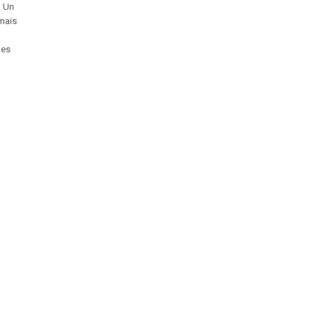
. Un
 mais
les