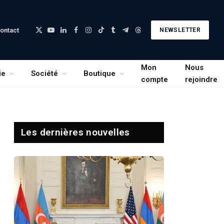
ontact
NEWSLETTER
X
YouTube
LinkedIn
Facebook
Instagram
TikTok
Tumblr
Telegram
Threads
(Twitter)
Mon
Nous
ie
Société
Boutique
compte
rejoindre
Les dernières nouvelles