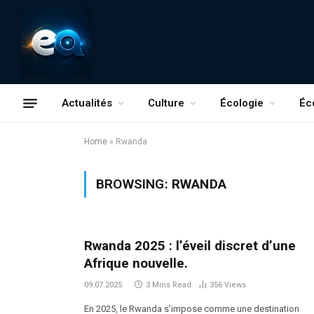
Actualités
Culture
Écologie
Éc
Home
»
Rwanda
BROWSING:
RWANDA
Rwanda 2025 : l’éveil discret d’une
Afrique nouvelle.
09.07.2025
3 Mins Read
356
Views
En 2025, le Rwanda s’impose comme une destination