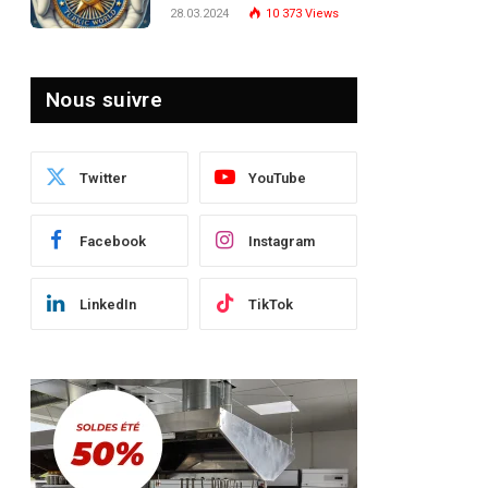
Turquie : Naviguer dans
28.03.2024
10 373
Views
le Paysage Post-Crise
Nous suivre
Twitter
YouTube
Facebook
Instagram
LinkedIn
TikTok