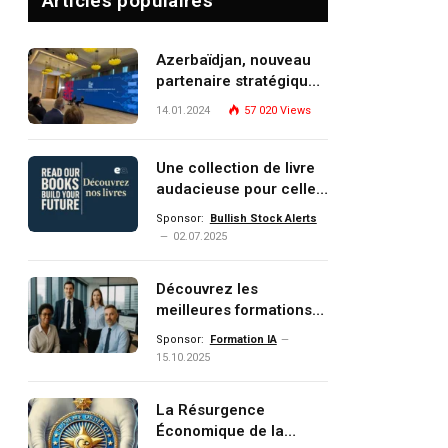
Articles populaires
Azerbaïdjan, nouveau
partenaire stratégique
de l’Union européenne
14.01.2024
57 020
Views
Une collection de livre
audacieuse pour celles
et ceux qui veulent
Sponsor:
Bullish Stock Alerts
comprendre, investir et
02.07.2025
dominer le monde de
demain
Découvrez les
meilleures formations
Data, IA, automatisation
Sponsor:
Formation IA
et investissement
15.10.2025
(gestion de patrimoine)
portée par un
La Résurgence
écosystème d’experts
Économique de la