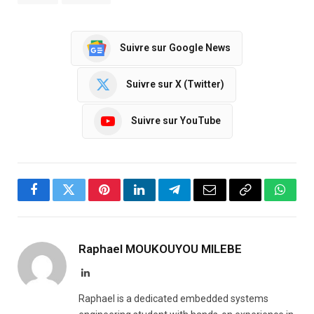
Suivre sur Google News
Suivre sur X (Twitter)
Suivre sur YouTube
Facebook
Twitter
Pinterest
LinkedIn
Telegram
Email
Copy
Whats
Link
Raphael MOUKOUYOU MILEBE
LinkedIn
Raphael is a dedicated embedded systems