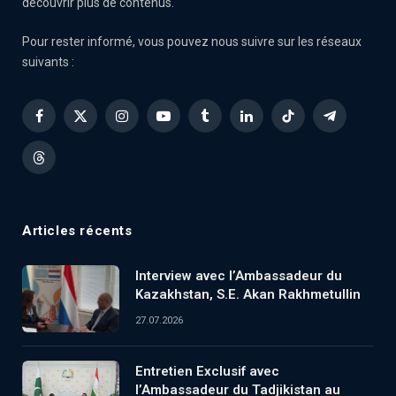
découvrir plus de contenus.
Pour rester informé, vous pouvez nous suivre sur les réseaux
suivants :
Facebook
X
Instagram
YouTube
Tumblr
LinkedIn
TikTok
Telegram
(Twitter)
Threads
Articles récents
Interview avec l’Ambassadeur du
Kazakhstan, S.E. Akan Rakhmetullin
27.07.2026
Entretien Exclusif avec
l’Ambassadeur du Tadjikistan au