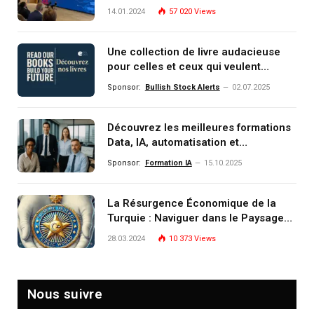
14.01.2024
57 020
Views
Une collection de livre audacieuse
pour celles et ceux qui veulent
comprendre, investir et dominer le
Sponsor:
Bullish Stock Alerts
02.07.2025
monde de demain
Découvrez les meilleures formations
Data, IA, automatisation et
investissement (gestion de
Sponsor:
Formation IA
15.10.2025
patrimoine) portée par un
écosystème d’experts
La Résurgence Économique de la
Turquie : Naviguer dans le Paysage
Post-Crise
28.03.2024
10 373
Views
Nous suivre