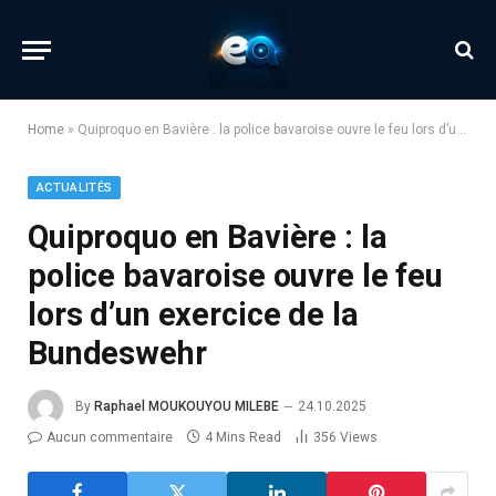
Home
»
Quiproquo en Bavière : la police bavaroise ouvre le feu lors d’un exercice de la Bundeswehr
ACTUALITÉS
Quiproquo en Bavière : la
police bavaroise ouvre le feu
lors d’un exercice de la
Bundeswehr
By
Raphael MOUKOUYOU MILEBE
24.10.2025
Aucun commentaire
4 Mins Read
356
Views