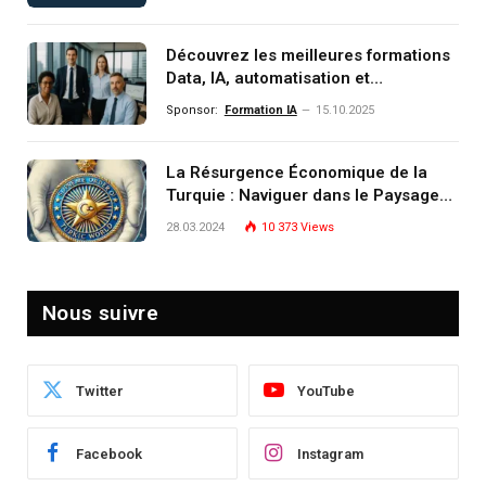
monde de demain
Découvrez les meilleures formations
Data, IA, automatisation et
investissement (gestion de
Sponsor:
Formation IA
15.10.2025
patrimoine) portée par un
écosystème d’experts
La Résurgence Économique de la
Turquie : Naviguer dans le Paysage
Post-Crise
28.03.2024
10 373
Views
Nous suivre
Twitter
YouTube
Facebook
Instagram