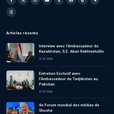
Facebook
X
Instagram
YouTube
Tumblr
LinkedIn
TikTok
Telegram
(Twitter)
Threads
Articles récents
Interview avec l’Ambassadeur du
Kazakhstan, S.E. Akan Rakhmetullin
27.07.2026
Entretien Exclusif avec
l’Ambassadeur du Tadjikistan au
Pakistan
27.07.2026
4e Forum mondial des médias de
Shusha