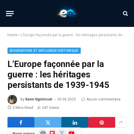
Home
»
L’Europe façonnée par la guerre : les héritages persistants de 1939-1945
BIOGRAPHIES ET INFLUENCE HISTORIQUE
L’Europe façonnée par la
guerre : les héritages
persistants de 1939-1945
By
Kevin Ngirimcuti
05.06.2025
Aucun commentaire
3 Mins Read
347
Views
Google
Flipboard
X
YouTube
Nous suivre