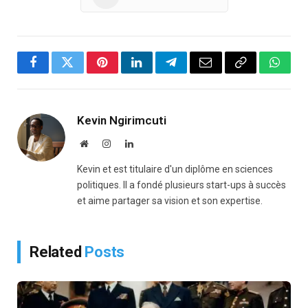
Facebook
Twitter
Pinterest
LinkedIn
Telegram
Email
Copy
Whats
Link
Kevin Ngirimcuti
Website
Instagram
LinkedIn
Kevin et est titulaire d'un diplôme en sciences
politiques. Il a fondé plusieurs start-ups à succès
et aime partager sa vision et son expertise.
Related
Posts