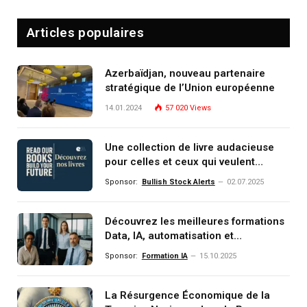
Articles populaires
Azerbaïdjan, nouveau partenaire
stratégique de l’Union européenne
14.01.2024
57 020
Views
Une collection de livre audacieuse
pour celles et ceux qui veulent
comprendre, investir et dominer le
Sponsor:
Bullish Stock Alerts
02.07.2025
monde de demain
Découvrez les meilleures formations
Data, IA, automatisation et
investissement (gestion de
Sponsor:
Formation IA
15.10.2025
patrimoine) portée par un
écosystème d’experts
La Résurgence Économique de la