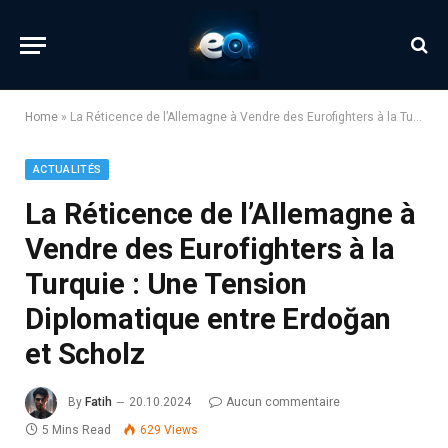
Home
»
La Réticence de l’Allemagne à Vendre des Eurofighters à la Turquie : Une Tension Diplomatique entre Erdoğan et Scholz
ACTUALITÉS
La Réticence de l’Allemagne à
Vendre des Eurofighters à la
Turquie : Une Tension
Diplomatique entre Erdoğan
et Scholz
By
Fatih
20.10.2024
Aucun commentaire
5 Mins Read
629
Views