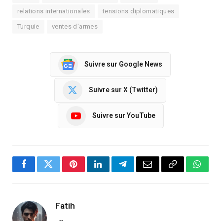
relations internationales
tensions diplomatiques
Turquie
ventes d'armes
Suivre sur Google News
Suivre sur X (Twitter)
Suivre sur YouTube
Facebook
Twitter
Pinterest
LinkedIn
Telegram
Email
Copy
Whats
Link
Fatih