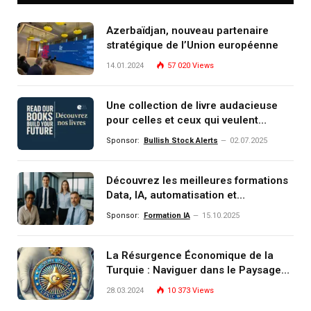
Azerbaïdjan, nouveau partenaire
stratégique de l’Union européenne
14.01.2024
57 020
Views
Une collection de livre audacieuse
pour celles et ceux qui veulent
comprendre, investir et dominer le
Sponsor:
Bullish Stock Alerts
02.07.2025
monde de demain
Découvrez les meilleures formations
Data, IA, automatisation et
investissement (gestion de
Sponsor:
Formation IA
15.10.2025
patrimoine) portée par un
écosystème d’experts
La Résurgence Économique de la
Turquie : Naviguer dans le Paysage
Post-Crise
28.03.2024
10 373
Views