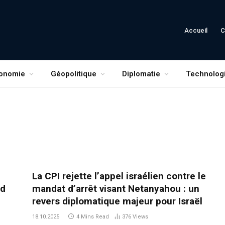
Accueil
C
onomie
Géopolitique
Diplomatie
Technolog
La CPI rejette l’appel israélien contre le
nd
mandat d’arrêt visant Netanyahou : un
revers diplomatique majeur pour Israël
18.10.2025
4 Mins Read
376
Views