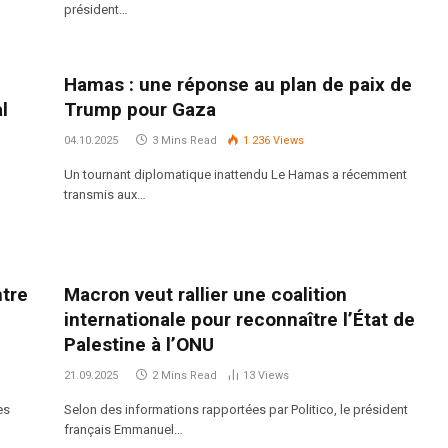
président…
Hamas : une réponse au plan de paix de
l
Trump pour Gaza
04.10.2025
3 Mins Read
1 236
Views
Un tournant diplomatique inattendu Le Hamas a récemment
transmis aux…
ntre
Macron veut rallier une coalition
internationale pour reconnaître l’État de
Palestine à l’ONU
21.09.2025
2 Mins Read
13
Views
es
Selon des informations rapportées par Politico, le président
français Emmanuel…