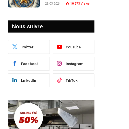
Turquie : Naviguer dans
28.03.2024
10 373
Views
le Paysage Post-Crise
Nous suivre
Twitter
YouTube
Facebook
Instagram
LinkedIn
TikTok