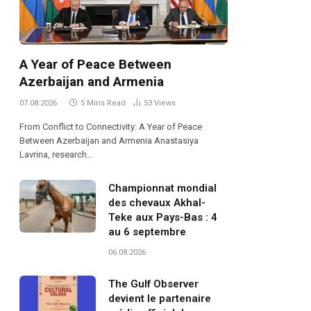
A Year of Peace Between
Azerbaijan and Armenia
07.08.2026
5 Mins Read
53
Views
From Conflict to Connectivity: A Year of Peace
Between Azerbaijan and Armenia Anastasiya
Lavrina, research…
Championnat mondial
des chevaux Akhal-
Teke aux Pays-Bas : 4
au 6 septembre
06.08.2026
The Gulf Observer
devient le partenaire