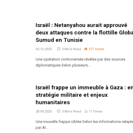
Israël : Netanyahou aurait approuvé
deux attaques contre la flottille Globa
Sumud en Tunisie
05.10.2025
3 Mins Read
571
Views
Une opération controversée révélée par des sources
diplomatiques Selon plusieurs…
Israël frappe un immeuble à Gaza : e
stratégie militaire et enjeux
humanitaires
28.09.2025
3 Mins Read
11
Views
Une nouvelle frappe ciblée Selon les informations relayé
par Al…