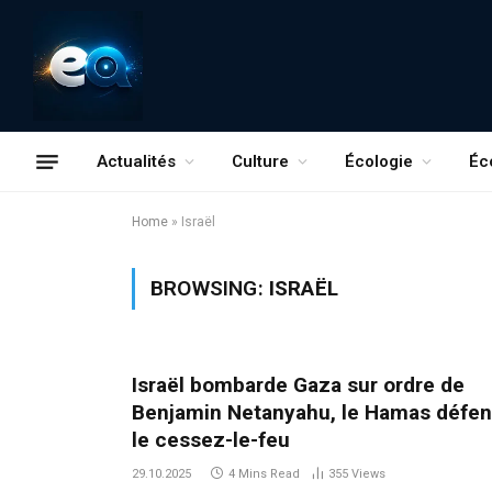
Actualités
Culture
Écologie
Éc
Home
»
Israël
BROWSING:
ISRAËL
Israël bombarde Gaza sur ordre de
Benjamin Netanyahu, le Hamas défe
le cessez-le-feu
29.10.2025
4 Mins Read
355
Views