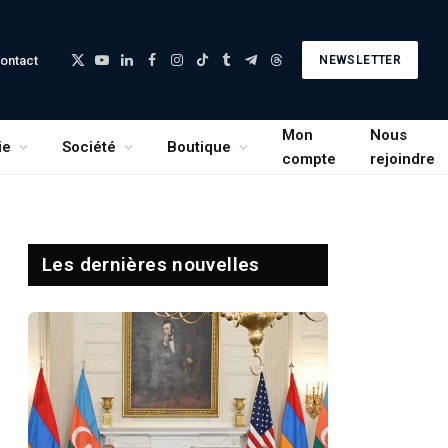
ontact
NEWSLETTER
X
YouTube
LinkedIn
Facebook
Instagram
TikTok
Tumblr
Telegram
Threads
(Twitter)
Mon
Nous
ie
Société
Boutique
compte
rejoindre
Les dernières nouvelles