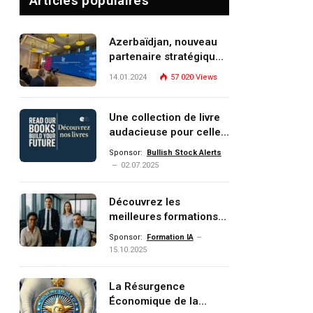
Articles populaires
Azerbaïdjan, nouveau
partenaire stratégique
de l’Union européenne
14.01.2024
57 020
Views
Une collection de livre
audacieuse pour celles
et ceux qui veulent
Sponsor:
Bullish Stock Alerts
comprendre, investir et
02.07.2025
dominer le monde de
demain
Découvrez les
meilleures formations
Data, IA, automatisation
Sponsor:
Formation IA
et investissement
15.10.2025
(gestion de patrimoine)
portée par un
La Résurgence
écosystème d’experts
Économique de la