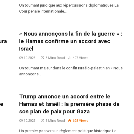
Un tournant juridique aux répercussions diplomatiques La
Cour pénale internationale…
« Nous annonçons la fin de la guerre » :
ura
le Hamas confirme un accord avec
Israël
09.10.2025
3 Mins Read
427
Views
Un tournant majeur dans le conflit israélo-palestinien « Nous
annonçons…
e
Trump annonce un accord entre le
ne
Hamas et Israël : la première phase de
son plan de paix pour Gaza
09.10.2025
3 Mins Read
628
Views
e…
Un premier pas vers un règlement politique historique Le