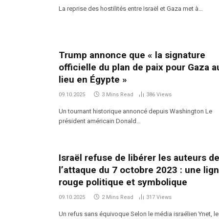
La reprise des hostilités entre Israël et Gaza met à…
Trump annonce que « la signature
officielle du plan de paix pour Gaza a
lieu en Égypte »
09.10.2025
3 Mins Read
386
Views
Un tournant historique annoncé depuis Washington Le
président américain Donald…
Israël refuse de libérer les auteurs d
l’attaque du 7 octobre 2023 : une lig
rouge politique et symbolique
09.10.2025
2 Mins Read
317
Views
Un refus sans équivoque Selon le média israélien Ynet, l