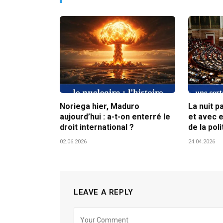
Noriega hier, Maduro
La nuit p
aujourd’hui : a-t-on enterré le
et avec e
droit international ?
de la poli
02.06.2026
24.04.2026
LEAVE A REPLY