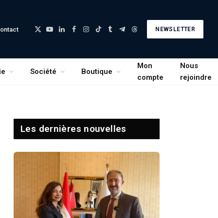
ontact
NEWSLETTER
X
YouTube
LinkedIn
Facebook
Instagram
TikTok
Tumblr
Telegram
Threads
(Twitter)
Mon
Nous
ie
Société
Boutique
compte
rejoindre
Les dernières nouvelles