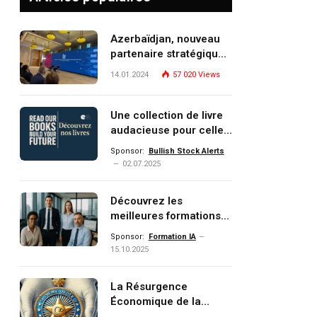
Azerbaïdjan, nouveau
partenaire stratégique
de l’Union européenne
14.01.2024
57 020
Views
Une collection de livre
audacieuse pour celles
et ceux qui veulent
Sponsor:
Bullish Stock Alerts
comprendre, investir et
02.07.2025
dominer le monde de
demain
Découvrez les
meilleures formations
Data, IA, automatisation
Sponsor:
Formation IA
et investissement
15.10.2025
(gestion de patrimoine)
portée par un
La Résurgence
écosystème d’experts
Économique de la
Turquie : Naviguer dans