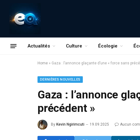
Actualités
Culture
Écologie
Éc
Home
»
Gaza : l’annonce glaçante d’une « force sans préc
DERNIÈRES NOUVELLES
Gaza : l’annonce gla
précédent »
By
Kevin Ngirimcuti
19.09.2025
Aucun com