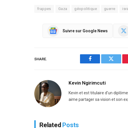
frappes
Gaza
géopolitique
guerre
isr
Suivre sur Google News
SHARE.
Facebook
Twitter
Kevin Ngirimcuti
Kevin et est titulaire d'un diplôm
aime partager sa vision et son ex
Related
Posts