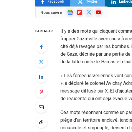
Facebook
Twitter
LinkedI
Google
Flipboard
X
YouTube
Nous suivre
News
(Twitter)
Il y a des mots qui claquent comme
PARTAGER
frapper Gaza-ville avec une « force
cité déjà ravagée par les bombes.
de Gaza, décriée par une partie de
de la lutte contre le Hamas et d’aut
« Les forces israéliennes vont con
», a déclaré le colonel Avichay Ad
message diffusé sur X. Et d’ajouter 
de résidents qui ont déjà évacué v
Ces mots résonnent comme un parado
piège d’un territoire enclavé, tandis
minuscule et surpeuplé, devient ch