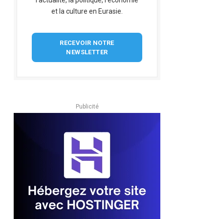
l'actualité, la politique, l'économie
et la culture en Eurasie.
RECEVOIR NOTRE
NEWSLETTER
Publicité
pp
dIn