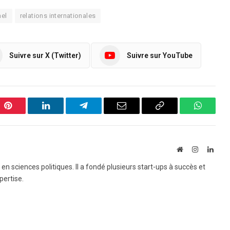
ael
relations internationales
Suivre sur X (Twitter)
Suivre sur YouTube
Pinterest
LinkedIn
Telegram
Email
Copy
WhatsA
Link
Website
Instagram
Linke
e en sciences politiques. Il a fondé plusieurs start-ups à succès et
pertise.