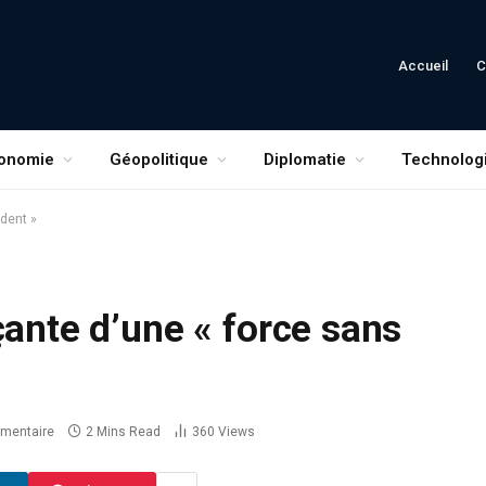
Accueil
C
onomie
Géopolitique
Diplomatie
Technolog
édent »
çante d’une « force sans
mentaire
2 Mins Read
360
Views