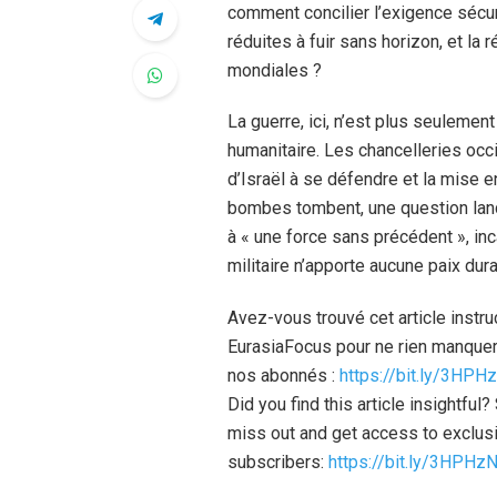
comment concilier l’exigence sécuri
réduites à fuir sans horizon, et la
mondiales ?
La guerre, ici, n’est plus seulement
humanitaire. Les chancelleries occi
d’Israël à se défendre et la mise 
bombes tombent, une question lanci
à « une force sans précédent », inca
militaire n’apporte aucune paix dura
Avez-vous trouvé cet article instr
EurasiaFocus pour ne rien manquer
nos abonnés :
https://bit.ly/3HPH
Did you find this article insightfu
miss out and get access to exclusi
subscribers:
https://bit.ly/3HPHz