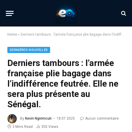
Home
»
Derniers tambours : l’armée française plie bagage dans l’indifférence feutrée. Elle ne sera plus présente au Sénégal.
DERNIÈRES NOUVELLES
Derniers tambours : l’armée
française plie bagage dans
l’indifférence feutrée. Elle ne
sera plus présente au
Sénégal.
By
Kevin Ngirimcuti
18.07.2025
Aucun commentaire
3 Mins Read
355
Views