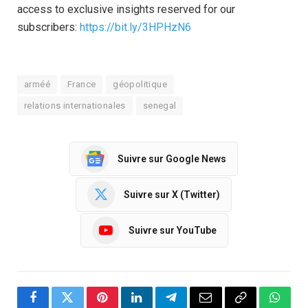
access to exclusive insights reserved for our
subscribers:
https://bit.ly/3HPHzN6
arméé
France
géopolitique
relations internationales
senegal
Suivre sur Google News
Suivre sur X (Twitter)
Suivre sur YouTube
Facebook
Twitter
Pinterest
LinkedIn
Telegram
Email
Copy
Whats