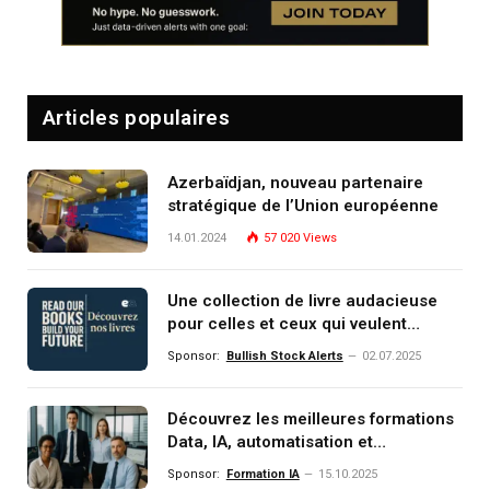
Articles populaires
Azerbaïdjan, nouveau partenaire
stratégique de l’Union européenne
14.01.2024
57 020
Views
Une collection de livre audacieuse
pour celles et ceux qui veulent
comprendre, investir et dominer le
Sponsor:
Bullish Stock Alerts
02.07.2025
monde de demain
Découvrez les meilleures formations
Data, IA, automatisation et
investissement (gestion de
Sponsor:
Formation IA
15.10.2025
patrimoine) portée par un