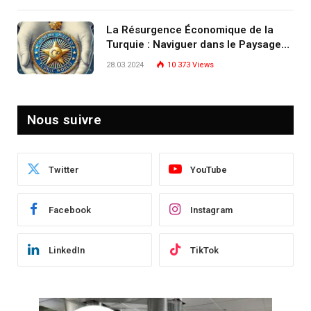
écosystème d’experts
La Résurgence Économique de la
Turquie : Naviguer dans le Paysage
Post-Crise
28.03.2024
10 373
Views
Nous suivre
Twitter
YouTube
Facebook
Instagram
LinkedIn
TikTok