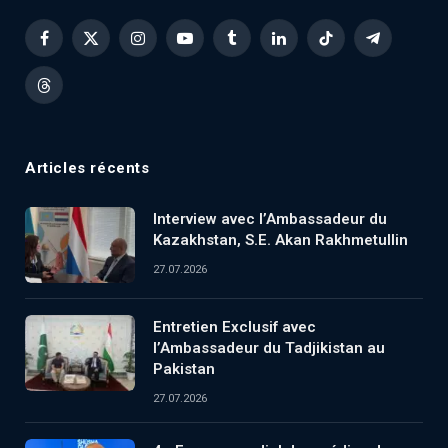
Facebook
X
Instagram
YouTube
Tumblr
LinkedIn
TikTok
Telegram
(Twitter)
Threads
Articles récents
Interview avec l’Ambassadeur du
Kazakhstan, S.E. Akan Rakhmetullin
27.07.2026
Entretien Exclusif avec
l’Ambassadeur du Tadjikistan au
Pakistan
27.07.2026