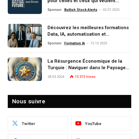
pour celles et ceux qui veulent
comprendre, investir et dominer le
Sponsor:
Bullish Stock Alerts
02.07.2025
monde de demain
Découvrez les meilleures formations
Data, IA, automatisation et
investissement (gestion de
Sponsor:
Formation IA
15.10.2025
patrimoine) portée par un
écosystème d’experts
La Résurgence Économique de la
Turquie : Naviguer dans le Paysage
Post-Crise
28.03.2024
10 373
Views
Nous suivre
Twitter
YouTube