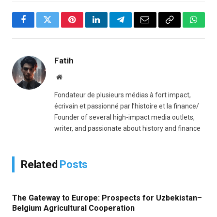
Facebook
Twitter
Pinterest
LinkedIn
Telegram
Email
Copy
Whats
Link
Fatih
Website
Fondateur de plusieurs médias à fort impact,
écrivain et passionné par l’histoire et la finance/
Founder of several high-impact media outlets,
writer, and passionate about history and finance
Related
Posts
The Gateway to Europe: Prospects for Uzbekistan–
Belgium Agricultural Cooperation