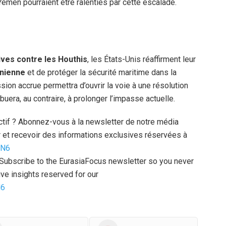
émen pourraient être ralenties par cette escalade.
ves contre les Houthis
, les États-Unis réaffirment leur
anienne
et de protéger la sécurité maritime dans la
ssion accrue permettra d’ouvrir la voie à une résolution
buera, au contraire, à prolonger l’impasse actuelle.
uctif ? Abonnez-vous à la newsletter de notre média
 et recevoir des informations exclusives réservées à
zN6
l? Subscribe to the EurasiaFocus newsletter so you never
ve insights reserved for our
N6