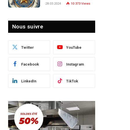
Turquie : Naviguer dans
28.03.2024
10 373
Views
le Paysage Post-Crise
Nous suivre
Twitter
YouTube
Facebook
Instagram
LinkedIn
TikTok