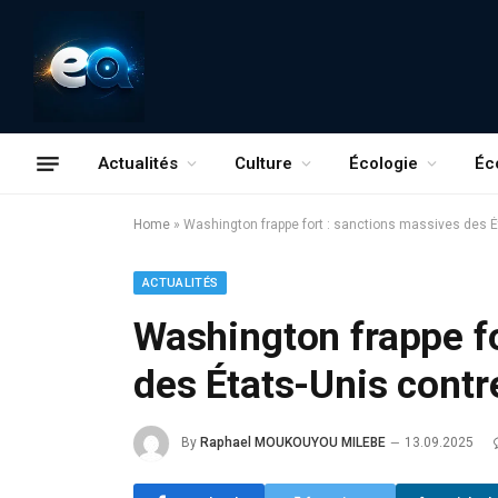
Actualités
Culture
Écologie
Éc
Home
»
Washington frappe fort : sanctions massives des É
ACTUALITÉS
Washington frappe fo
des États-Unis contr
By
Raphael MOUKOUYOU MILEBE
13.09.2025