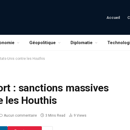
Accueil
C
onomie
Géopolitique
Diplomatie
Technolog
tats-Unis contre les Houthis
rt : sanctions massives
e les Houthis
Aucun commentaire
3 Mins Read
9
Views