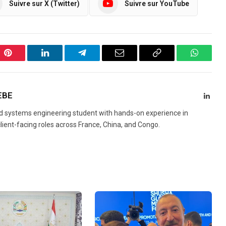
Suivre sur X (Twitter)
Suivre sur YouTube
Pinterest
LinkedIn
Telegram
Email
Copy
WhatsA
Link
EBE
Linke
 systems engineering student with hands-on experience in
lient-facing roles across France, China, and Congo.