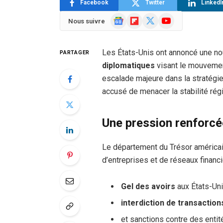
Facebook
Twitter
LinkedI
Google
Flipboard
X
YouTube
Nous suivre
News
(Twitter)
Les États-Unis ont annoncé une n
PARTAGER
diplomatiques
visant le mouvemen
escalade majeure dans la stratégie 
accusé de menacer la stabilité régio
Une pression renforcé
Le département du Trésor américain
d’entreprises et de réseaux financ
Gel des avoirs
aux États-Uni
interdiction de transactio
et sanctions contre des enti