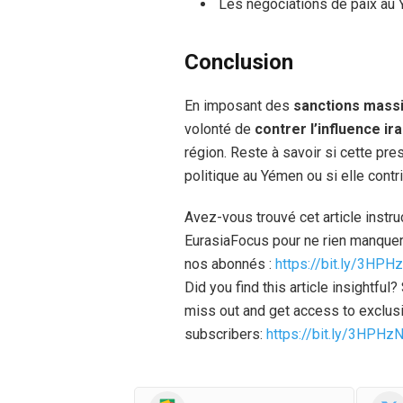
Les négociations de paix au Y
Conclusion
En imposant des
sanctions massi
volonté de
contrer l’influence ir
région. Reste à savoir si cette pre
politique au Yémen ou si elle contri
Avez-vous trouvé cet article instr
EurasiaFocus pour ne rien manquer
nos abonnés :
https://bit.ly/3HPH
Did you find this article insightfu
miss out and get access to exclusi
subscribers:
https://bit.ly/3HPHz