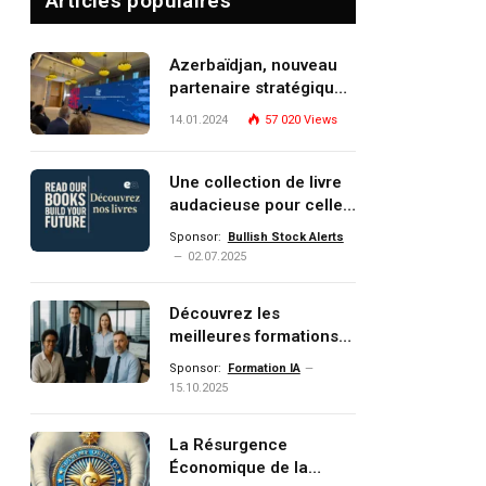
Articles populaires
Azerbaïdjan, nouveau
partenaire stratégique
de l’Union européenne
14.01.2024
57 020
Views
pp
Une collection de livre
audacieuse pour celles
dIn
et ceux qui veulent
Sponsor:
Bullish Stock Alerts
comprendre, investir et
02.07.2025
dominer le monde de
demain
Découvrez les
meilleures formations
Data, IA, automatisation
Sponsor:
Formation IA
et investissement
15.10.2025
(gestion de patrimoine)
portée par un
La Résurgence
écosystème d’experts
Économique de la