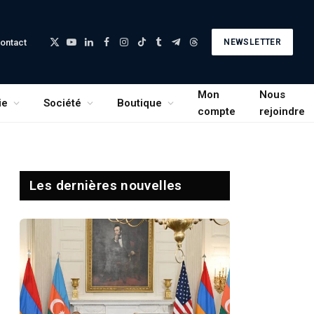
ontact
NEWSLETTER
X
YouTube
LinkedIn
Facebook
Instagram
TikTok
Tumblr
Telegram
Threads
(Twitter)
Mon
Nous
ie
Société
Boutique
compte
rejoindre
Les dernières nouvelles