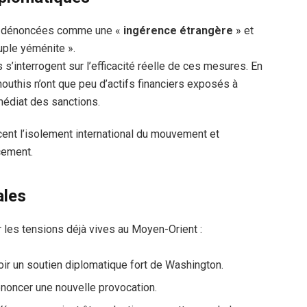
nt dénoncées comme une «
ingérence étrangère
» et
uple yéménite ».
 s’interrogent sur l’efficacité réelle de ces mesures. En
uthis n’ont que peu d’actifs financiers exposés à
mmédiat des sanctions.
cent l’isolement international du mouvement et
cement.
ales
 les tensions déjà vives au Moyen-Orient :
voir un soutien diplomatique fort de Washington.
dénoncer une nouvelle provocation.