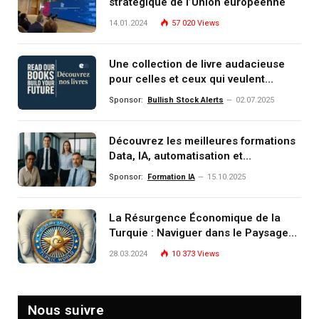
stratégique de l’Union européenne
14.01.2024
57 020
Views
Une collection de livre audacieuse
pour celles et ceux qui veulent
comprendre, investir et dominer le
Sponsor:
Bullish Stock Alerts
02.07.2025
monde de demain
Découvrez les meilleures formations
Data, IA, automatisation et
investissement (gestion de
Sponsor:
Formation IA
15.10.2025
patrimoine) portée par un
écosystème d’experts
La Résurgence Économique de la
Turquie : Naviguer dans le Paysage
Post-Crise
28.03.2024
10 373
Views
Nous suivre