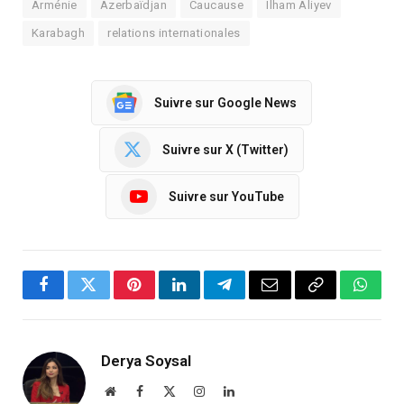
Arménie
Azerbaïdjan
Caucause
Ilham Aliyev
Karabagh
relations internationales
Suivre sur Google News
Suivre sur X (Twitter)
Suivre sur YouTube
Facebook
Twitter
Pinterest
LinkedIn
Telegram
Email
Copy
Whats
Link
Derya Soysal
Website
Facebook
X
Instagram
LinkedIn