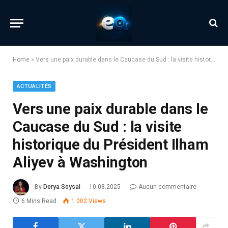
Home
»
Vers une paix durable dans le Caucase du Sud : la visite historique du Président Ilham Aliyev à Washington
ACTUALITÉS
Vers une paix durable dans le
Caucase du Sud : la visite
historique du Président Ilham
Aliyev à Washington
By
Derya Soysal
10.08.2025
Aucun commentaire
6 Mins Read
1 002
Views