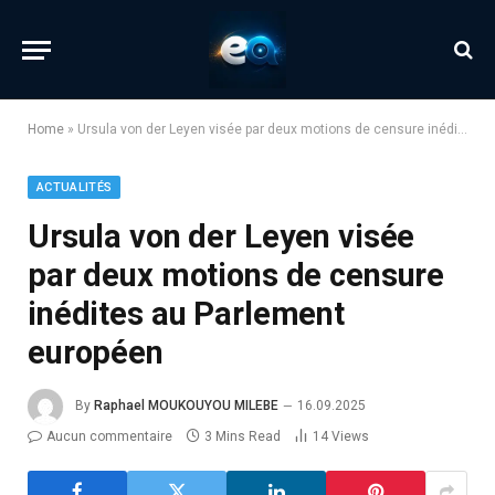
Home
»
Ursula von der Leyen visée par deux motions de censure inédites au Parlement européen
ACTUALITÉS
Ursula von der Leyen visée
par deux motions de censure
inédites au Parlement
européen
By
Raphael MOUKOUYOU MILEBE
16.09.2025
Aucun commentaire
3 Mins Read
14
Views