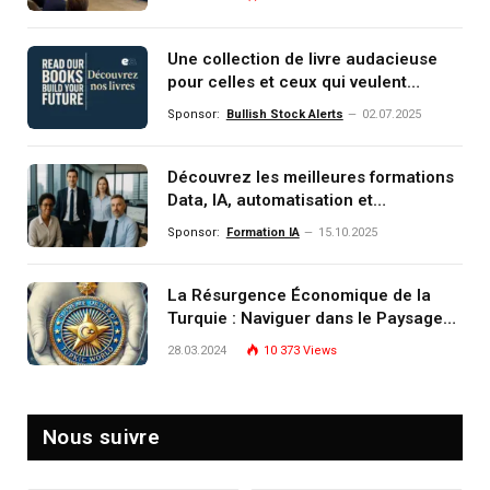
Une collection de livre audacieuse
pour celles et ceux qui veulent
comprendre, investir et dominer le
Sponsor:
Bullish Stock Alerts
02.07.2025
monde de demain
Découvrez les meilleures formations
Data, IA, automatisation et
investissement (gestion de
Sponsor:
Formation IA
15.10.2025
patrimoine) portée par un
écosystème d’experts
La Résurgence Économique de la
Turquie : Naviguer dans le Paysage
Post-Crise
28.03.2024
10 373
Views
Nous suivre