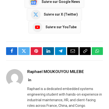
Suivre sur Google News
Suivre sur X (Twitter)
Suivre sur YouTube
Facebook
Twitter
Pinterest
LinkedIn
Telegram
Email
Copy
Whats
Link
Raphael MOUKOUYOU MILEBE
LinkedIn
Raphael is a dedicated embedded systems
engineering student with hands-on experience in
industrial maintenance, HR, and client-facing
roles across France, China, and Congo.