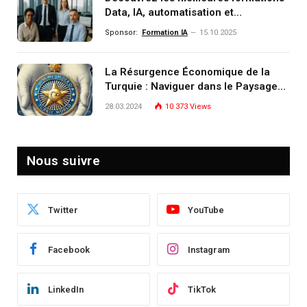
Data, IA, automatisation et
investissement (gestion de
Sponsor:
Formation IA
15.10.2025
patrimoine) portée par un
écosystème d’experts
La Résurgence Économique de la
Turquie : Naviguer dans le Paysage
Post-Crise
28.03.2024
10 373
Views
Nous suivre
Twitter
YouTube
Facebook
Instagram
LinkedIn
TikTok