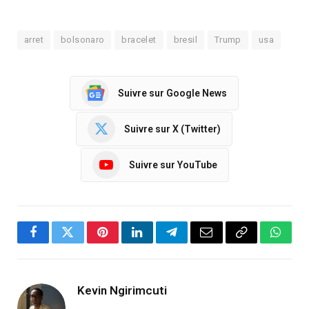
arret
bolsonaro
bracelet
bresil
Trump
usa
Suivre sur Google News
Suivre sur X (Twitter)
Suivre sur YouTube
Facebook
Twitter
Pinterest
LinkedIn
Telegram
Email
Copy
Whats
Link
Kevin Ngirimcuti