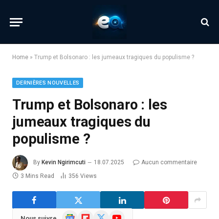
Home
»
Trump et Bolsonaro : les jumeaux tragiques du populisme ?
DERNIÈRES NOUVELLES
Trump et Bolsonaro : les
jumeaux tragiques du
populisme ?
By
Kevin Ngirimcuti
18.07.2025
Aucun commentaire
3 Mins Read
356
Views
Google
Flipboard
X
YouTube
Nous suivre