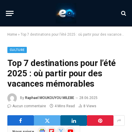
Home
»
Top 7 destinations pour l’été 2025 : où partir pour des vacances mémorables
CULTURE
Top 7 destinations pour l’été
2025 : où partir pour des
vacances mémorables
By
Raphael MOUKOUYOU MILEBE
28.06.2025
Aucun commentaire
4 Mins Read
8
Views
Google
Flipboard
X
YouTube
Nous suivre