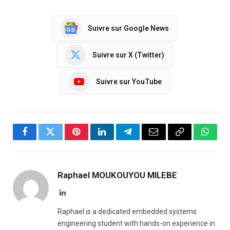
Suivre sur Google News
Suivre sur X (Twitter)
Suivre sur YouTube
Facebook
Twitter
Pinterest
LinkedIn
Telegram
Email
Copy
Whats
Link
Raphael MOUKOUYOU MILEBE
LinkedIn
Raphael is a dedicated embedded systems
engineering student with hands-on experience in