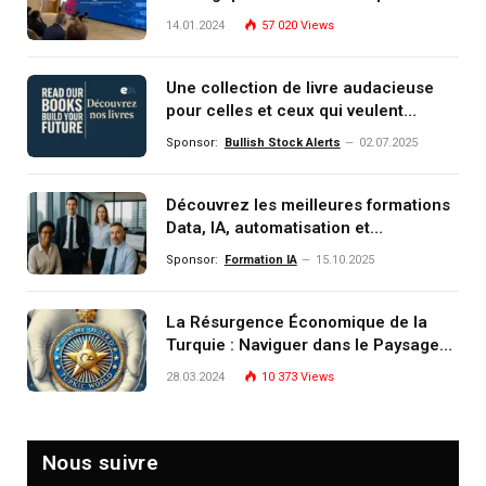
14.01.2024
57 020
Views
Une collection de livre audacieuse
pour celles et ceux qui veulent
comprendre, investir et dominer le
Sponsor:
Bullish Stock Alerts
02.07.2025
monde de demain
Découvrez les meilleures formations
Data, IA, automatisation et
investissement (gestion de
Sponsor:
Formation IA
15.10.2025
patrimoine) portée par un
écosystème d’experts
La Résurgence Économique de la
Turquie : Naviguer dans le Paysage
Post-Crise
28.03.2024
10 373
Views
Nous suivre