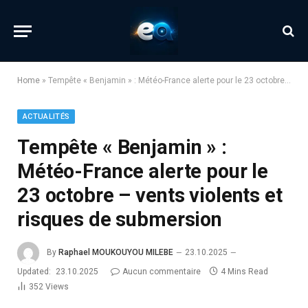
Home
»
Tempête « Benjamin » : Météo-France alerte pour le 23 octobre – vents violents et risques de submersion
ACTUALITÉS
Tempête « Benjamin » :
Météo-France alerte pour le
23 octobre – vents violents et
risques de submersion
By
Raphael MOUKOUYOU MILEBE
23.10.2025
Updated:
23.10.2025
Aucun commentaire
4 Mins Read
352
Views