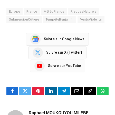
Europe
France
MétéoFrance
RisquesNaturels
SubmersionCôtière
TempêteBenjamin
VentsViolents
Suivre sur Google News
Suivre sur X (Twitter)
Suivre sur YouTube
Facebook
Twitter
Pinterest
LinkedIn
Telegram
Email
Copy
Whats
Link
Raphael MOUKOUYOU MILEBE