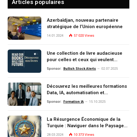
Articles populaires
Azerbaïdjan, nouveau partenaire
stratégique de l’Union européenne
14.01.2024
57 020
Views
Une collection de livre audacieuse
pour celles et ceux qui veulent
comprendre, investir et dominer le
Sponsor:
Bullish Stock Alerts
02.07.2025
monde de demain
Découvrez les meilleures formations
Data, IA, automatisation et
investissement (gestion de
Sponsor:
Formation IA
15.10.2025
patrimoine) portée par un
écosystème d’experts
La Résurgence Économique de la
Turquie : Naviguer dans le Paysage
Post-Crise
28.03.2024
10 373
Views