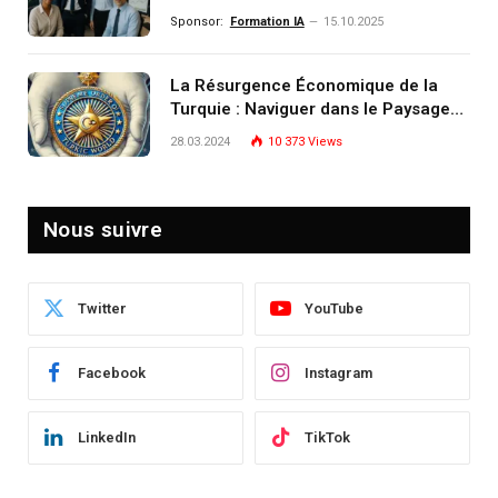
investissement (gestion de
Sponsor:
Formation IA
15.10.2025
patrimoine) portée par un
écosystème d’experts
La Résurgence Économique de la
Turquie : Naviguer dans le Paysage
Post-Crise
28.03.2024
10 373
Views
Nous suivre
Twitter
YouTube
Facebook
Instagram
LinkedIn
TikTok