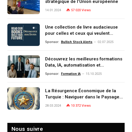
stratégique de l’Union européenne
14.01.2024
57 020
Views
Une collection de livre audacieuse
pour celles et ceux qui veulent
comprendre, investir et dominer le
Sponsor:
Bullish Stock Alerts
02.07.2025
monde de demain
Découvrez les meilleures formations
Data, IA, automatisation et
investissement (gestion de
Sponsor:
Formation IA
15.10.2025
patrimoine) portée par un
écosystème d’experts
La Résurgence Économique de la
Turquie : Naviguer dans le Paysage
Post-Crise
28.03.2024
10 372
Views
Nous suivre