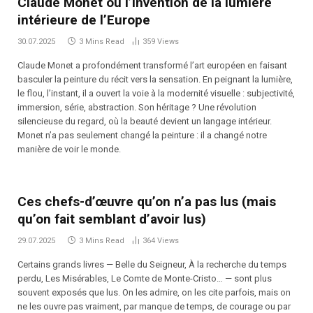
Claude Monet ou l’invention de la lumière
intérieure de l’Europe
30.07.2025
3 Mins Read
359
Views
Claude Monet a profondément transformé l’art européen en faisant
basculer la peinture du récit vers la sensation. En peignant la lumière,
le flou, l’instant, il a ouvert la voie à la modernité visuelle : subjectivité,
immersion, série, abstraction. Son héritage ? Une révolution
silencieuse du regard, où la beauté devient un langage intérieur.
Monet n’a pas seulement changé la peinture : il a changé notre
manière de voir le monde.
Ces chefs-d’œuvre qu’on n’a pas lus (mais
qu’on fait semblant d’avoir lus)
29.07.2025
3 Mins Read
364
Views
Certains grands livres — Belle du Seigneur, À la recherche du temps
perdu, Les Misérables, Le Comte de Monte-Cristo… — sont plus
souvent exposés que lus. On les admire, on les cite parfois, mais on
ne les ouvre pas vraiment, par manque de temps, de courage ou par