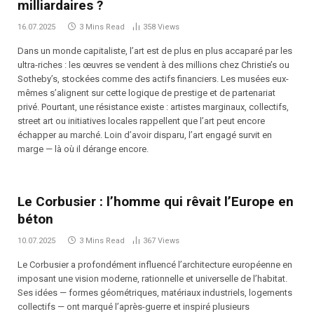
milliardaires ?
16.07.2025
3 Mins Read
358
Views
Dans un monde capitaliste, l’art est de plus en plus accaparé par les
ultra-riches : les œuvres se vendent à des millions chez Christie’s ou
Sotheby’s, stockées comme des actifs financiers. Les musées eux-
mêmes s’alignent sur cette logique de prestige et de partenariat
privé. Pourtant, une résistance existe : artistes marginaux, collectifs,
street art ou initiatives locales rappellent que l’art peut encore
échapper au marché. Loin d’avoir disparu, l’art engagé survit en
marge — là où il dérange encore.
Le Corbusier : l’homme qui rêvait l’Europe en
béton
10.07.2025
3 Mins Read
367
Views
Le Corbusier a profondément influencé l’architecture européenne en
imposant une vision moderne, rationnelle et universelle de l’habitat.
Ses idées — formes géométriques, matériaux industriels, logements
collectifs — ont marqué l’après-guerre et inspiré plusieurs