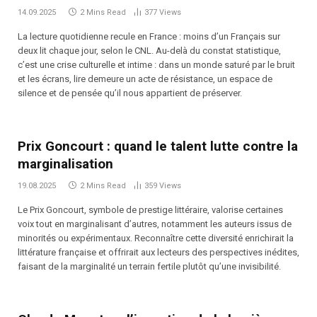
14.09.2025
2 Mins Read
377
Views
La lecture quotidienne recule en France : moins d’un Français sur
deux lit chaque jour, selon le CNL. Au-delà du constat statistique,
c’est une crise culturelle et intime : dans un monde saturé par le bruit
et les écrans, lire demeure un acte de résistance, un espace de
silence et de pensée qu’il nous appartient de préserver.
Prix Goncourt : quand le talent lutte contre la
marginalisation
19.08.2025
2 Mins Read
359
Views
Le Prix Goncourt, symbole de prestige littéraire, valorise certaines
voix tout en marginalisant d’autres, notamment les auteurs issus de
minorités ou expérimentaux. Reconnaître cette diversité enrichirait la
littérature française et offrirait aux lecteurs des perspectives inédites,
faisant de la marginalité un terrain fertile plutôt qu’une invisibilité.