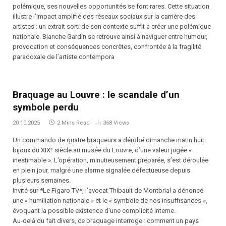
polémique, ses nouvelles opportunités se font rares. Cette situation
illustre l’impact amplifié des réseaux sociaux sur la carrière des
artistes : un extrait sorti de son contexte suffit à créer une polémique
nationale. Blanche Gardin se retrouve ainsi à naviguer entre humour,
provocation et conséquences concrètes, confrontée à la fragilité
paradoxale de l’artiste contempora
Braquage au Louvre : le scandale d’un
symbole perdu
20.10.2025
2 Mins Read
368
Views
Un commando de quatre braqueurs a dérobé dimanche matin huit
bijoux du XIXᵉ siècle au musée du Louvre, d’une valeur jugée «
inestimable ». L’opération, minutieusement préparée, s’est déroulée
en plein jour, malgré une alarme signalée défectueuse depuis
plusieurs semaines.
Invité sur *Le Figaro TV*, l’avocat Thibault de Montbrial a dénoncé
une « humiliation nationale » et le « symbole de nos insuffisances »,
évoquant la possible existence d’une complicité interne.
Au-delà du fait divers, ce braquage interroge : comment un pays