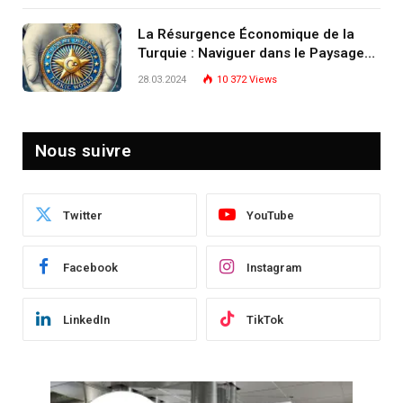
écosystème d’experts
La Résurgence Économique de la
Turquie : Naviguer dans le Paysage
Post-Crise
28.03.2024
10 372
Views
Nous suivre
Twitter
YouTube
Facebook
Instagram
LinkedIn
TikTok