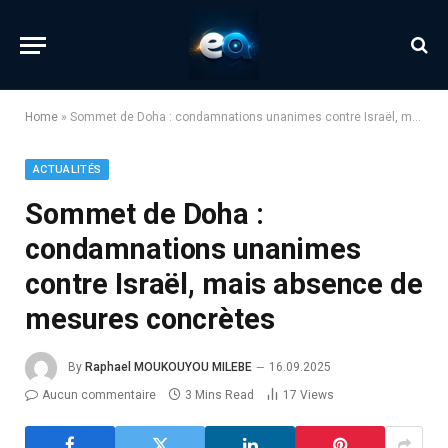
Home
»
Sommet de Doha : condamnations unanimes contre Israël, mais absence de mesures concrètes
ACTUALITÉS
Sommet de Doha :
condamnations unanimes
contre Israël, mais absence de
mesures concrètes
By
Raphael MOUKOUYOU MILEBE
16.09.2025
Aucun commentaire
3 Mins Read
17
Views