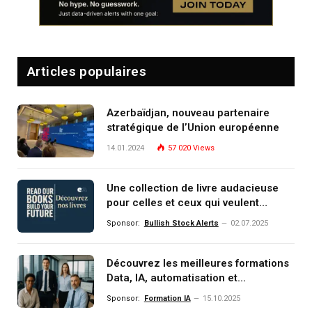
Articles populaires
Azerbaïdjan, nouveau partenaire
stratégique de l’Union européenne
14.01.2024
57 020
Views
Une collection de livre audacieuse
pour celles et ceux qui veulent
comprendre, investir et dominer le
Sponsor:
Bullish Stock Alerts
02.07.2025
monde de demain
Découvrez les meilleures formations
Data, IA, automatisation et
investissement (gestion de
Sponsor:
Formation IA
15.10.2025
patrimoine) portée par un