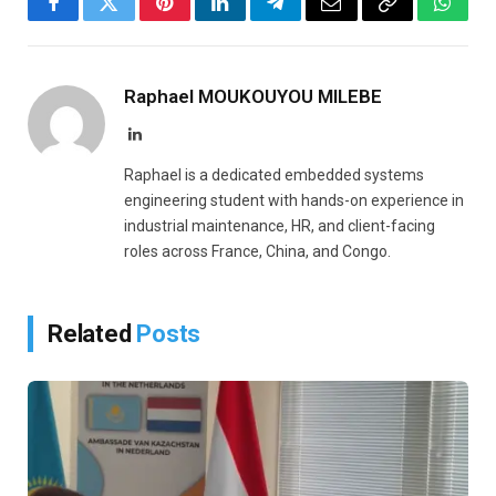
Facebook
Twitter
Pinterest
LinkedIn
Telegram
Email
Copy
Whats
Link
Raphael MOUKOUYOU MILEBE
LinkedIn
Raphael is a dedicated embedded systems
engineering student with hands-on experience in
industrial maintenance, HR, and client-facing
roles across France, China, and Congo.
Related
Posts