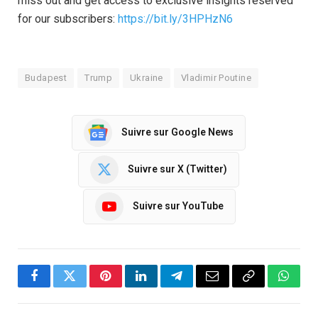
miss out and get access to exclusive insights reserved
for our subscribers:
https://bit.ly/3HPHzN6
Budapest
Trump
Ukraine
Vladimir Poutine
Suivre sur Google News
Suivre sur X (Twitter)
Suivre sur YouTube
Facebook
Twitter
Pinterest
LinkedIn
Telegram
Email
Copy
Whats
Link