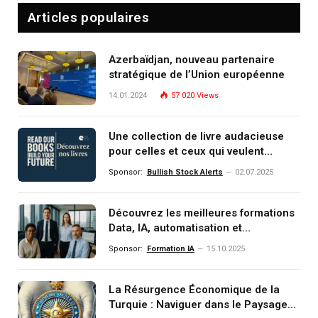
Articles populaires
Azerbaïdjan, nouveau partenaire
stratégique de l’Union européenne
14.01.2024
57 020
Views
Une collection de livre audacieuse
pour celles et ceux qui veulent
comprendre, investir et dominer le
Sponsor:
Bullish Stock Alerts
02.07.2025
monde de demain
Découvrez les meilleures formations
Data, IA, automatisation et
investissement (gestion de
Sponsor:
Formation IA
15.10.2025
patrimoine) portée par un
écosystème d’experts
La Résurgence Économique de la
Turquie : Naviguer dans le Paysage