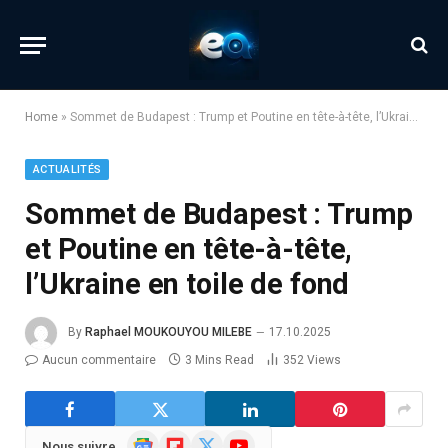
Home
»
Sommet de Budapest : Trump et Poutine en tête-à-tête, l’Ukraine en toile de fond
ACTUALITÉS
Sommet de Budapest : Trump
et Poutine en tête-à-tête,
l’Ukraine en toile de fond
By
Raphael MOUKOUYOU MILEBE
17.10.2025
Aucun commentaire
3 Mins Read
352
Views
Google
Flipboard
X
YouTube
Nous suivre