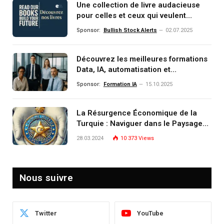
Une collection de livre audacieuse
pour celles et ceux qui veulent
comprendre, investir et dominer le
Sponsor:
Bullish Stock Alerts
02.07.2025
monde de demain
Découvrez les meilleures formations
Data, IA, automatisation et
investissement (gestion de
Sponsor:
Formation IA
15.10.2025
patrimoine) portée par un
écosystème d’experts
La Résurgence Économique de la
Turquie : Naviguer dans le Paysage
Post-Crise
28.03.2024
10 373
Views
Nous suivre
Twitter
YouTube