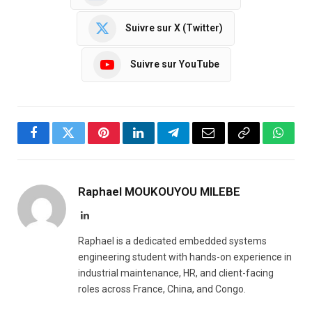
Suivre sur X (Twitter)
Suivre sur YouTube
Facebook
Twitter
Pinterest
LinkedIn
Telegram
Email
Copy
Whats
Link
Raphael MOUKOUYOU MILEBE
LinkedIn
Raphael is a dedicated embedded systems
engineering student with hands-on experience in
industrial maintenance, HR, and client-facing
roles across France, China, and Congo.