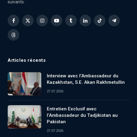
suivants :
Facebook
X
Instagram
YouTube
Tumblr
LinkedIn
TikTok
Telegram
(Twitter)
Threads
Articles récents
Interview avec l’Ambassadeur du
Kazakhstan, S.E. Akan Rakhmetullin
27.07.2026
Entretien Exclusif avec
l’Ambassadeur du Tadjikistan au
Pakistan
27.07.2026