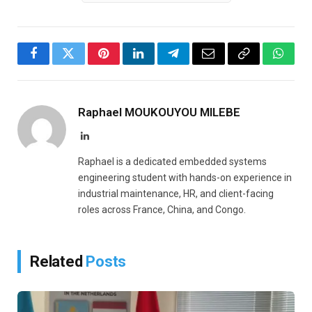
Facebook
Twitter
Pinterest
LinkedIn
Telegram
Email
Copy
Whats
Link
Raphael MOUKOUYOU MILEBE
LinkedIn
Raphael is a dedicated embedded systems
engineering student with hands-on experience in
industrial maintenance, HR, and client-facing
roles across France, China, and Congo.
Related
Posts