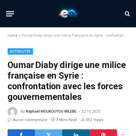
Home
»
Oumar Diaby dirige une milice française en Syrie : confrontation avec les forces gouvernementales
ACTUALITÉS
Oumar Diaby dirige une milice
française en Syrie :
confrontation avec les forces
gouvernementales
By
Raphael MOUKOUYOU MILEBE
22.10.2025
Aucun commentaire
3 Mins Read
352
Views