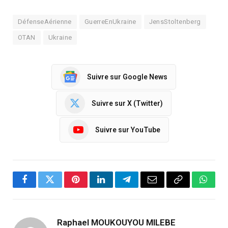
DéfenseAérienne
GuerreEnUkraine
JensStoltenberg
OTAN
Ukraine
Suivre sur Google News
Suivre sur X (Twitter)
Suivre sur YouTube
Facebook
Twitter
Pinterest
LinkedIn
Telegram
Email
Copy
Whats
Link
Raphael MOUKOUYOU MILEBE