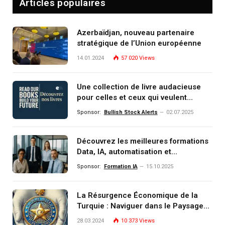
Articles populaires
Azerbaïdjan, nouveau partenaire
stratégique de l’Union européenne
14.01.2024
57 020
Views
Une collection de livre audacieuse
pour celles et ceux qui veulent
comprendre, investir et dominer le
Sponsor:
Bullish Stock Alerts
02.07.2025
monde de demain
Découvrez les meilleures formations
Data, IA, automatisation et
investissement (gestion de
Sponsor:
Formation IA
15.10.2025
patrimoine) portée par un
écosystème d’experts
La Résurgence Économique de la
Turquie : Naviguer dans le Paysage
Post-Crise
28.03.2024
10 373
Views