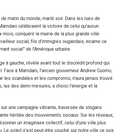
s de matin du monde, mardi soir. Dans les rues de
Mamdani célébraient la victoire de celui qu’aucun
ix mois, conquérir la mairie de la plus grande ville
vailleur social, fils d’immigrés ougandais, incarne ce
rnant social” de l’Amérique urbaine.
age à gauche, révèle avant tout le discrédit profond qui
nel. Face à Mamdani, l’ancien gouverneur Andrew Cuomo,
r les scandales et les compromis, n’aura jamais trouvé
s, las des demi-mesures, a choisi l’énergie et la
e sur une campagne vibrante, traversée de slogans
itante héritée des mouvements sociaux. Sur les réseaux,
onner un imaginaire collectif, celui d’une ville plus
« Le soleil s’est peut-être couché sur notre ville ce soir,