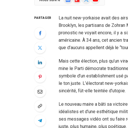
News
(Twitter)
La nuit new-yorkaise avait des air
PARTAGER
Brooklyn, les partisans de Zohran 
pronostic ne voyait encore, il y a s
américaine. À 34 ans, cet ancien tra
que d’aucuns appellent déjà le “tou
Mais cette élection, plus qu’un vir
mine le Parti démocrate tradition
symbole d’un establishment usé pa
le ton juste. L’électorat new-yorkai
sincérité, fût-elle teintée d’utopie.
Le nouveau maire a bâti sa victoir
idéalistes et d’une esthétique mil
ses messages vidéo ont su faire rés
juste, plus humaine, plus poétique. 