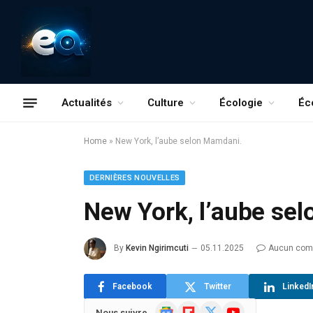
Actualités
Culture
Écologie
Éc
Home
»
New York, l’aube selon Mamdani.
DERNIÈRES NOUVELLES
New York, l’aube se
By
Kevin Ngirimcuti
05.11.2025
Aucun com
Facebook
Twitter
LinkedI
Google
Flipboard
X
YouTube
Nous suivre