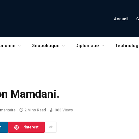
Accueil
C
onomie
Géopolitique
Diplomatie
Technolog
lon Mamdani.
mentaire
2 Mins Read
363
Views
n
Pinterest