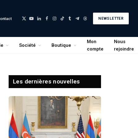
ontact
NEWSLETTER
X
YouTube
LinkedIn
Facebook
Instagram
TikTok
Tumblr
Telegram
Threads
(Twitter)
Mon
Nous
ie
Société
Boutique
compte
rejoindre
Les dernières nouvelles