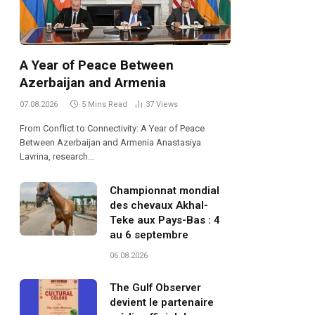
A Year of Peace Between
Azerbaijan and Armenia
07.08.2026
5 Mins Read
37
Views
From Conflict to Connectivity: A Year of Peace
Between Azerbaijan and Armenia Anastasiya
Lavrina, research…
Championnat mondial
des chevaux Akhal-
Teke aux Pays-Bas : 4
au 6 septembre
06.08.2026
The Gulf Observer
devient le partenaire