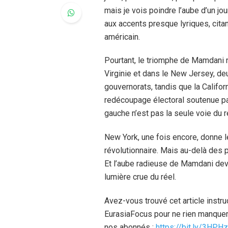
mais je vois poindre l’aube d’un jou
aux accents presque lyriques, cit
américain.
Pourtant, le triomphe de Mamdani n
Virginie et dans le New Jersey, d
gouvernorats, tandis que la Califo
redécoupage électoral soutenue pa
gauche n’est pas la seule voie du
New York, une fois encore, donne l
révolutionnaire. Mais au-delà des 
Et l’aube radieuse de Mamdani devr
lumière crue du réel.
Avez-vous trouvé cet article instr
EurasiaFocus pour ne rien manquer
nos abonnés :
https://bit.ly/3HPH