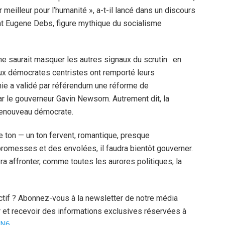
r meilleur pour l’humanité », a-t-il lancé dans un discours
ant Eugene Debs, figure mythique du socialisme
e saurait masquer les autres signaux du scrutin : en
eux démocrates centristes ont remporté leurs
rnie a validé par référendum une réforme de
r le gouverneur Gavin Newsom. Autrement dit, la
 renouveau démocrate.
e ton — un ton fervent, romantique, presque
promesses et des envolées, il faudra bientôt gouverner.
a affronter, comme toutes les aurores politiques, la
uctif ? Abonnez-vous à la newsletter de notre média
 et recevoir des informations exclusives réservées à
zN6