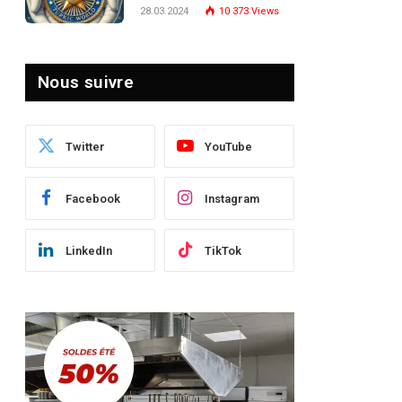
Turquie : Naviguer dans
28.03.2024
10 373
Views
le Paysage Post-Crise
Nous suivre
Twitter
YouTube
Facebook
Instagram
LinkedIn
TikTok