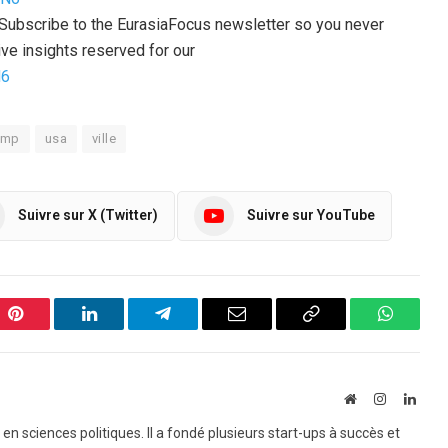
l? Subscribe to the EurasiaFocus newsletter so you never
ve insights reserved for our
N6
ump
usa
ville
Suivre sur X (Twitter)
Suivre sur YouTube
Pinterest
LinkedIn
Telegram
Email
Copy
WhatsA
Link
Website
Instagram
Linke
e en sciences politiques. Il a fondé plusieurs start-ups à succès et