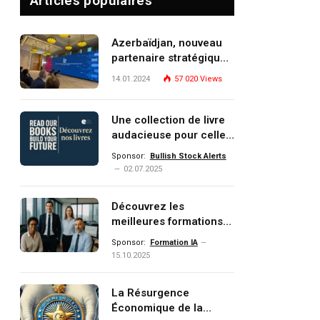
Articles populaires
Azerbaïdjan, nouveau
partenaire stratégique
de l’Union européenne
14.01.2024
57 020
Views
Une collection de livre
audacieuse pour celles
et ceux qui veulent
Sponsor:
Bullish Stock Alerts
comprendre, investir et
02.07.2025
dominer le monde de
demain
Découvrez les
meilleures formations
Data, IA, automatisation
Sponsor:
Formation IA
et investissement
15.10.2025
(gestion de patrimoine)
portée par un
La Résurgence
écosystème d’experts
Économique de la