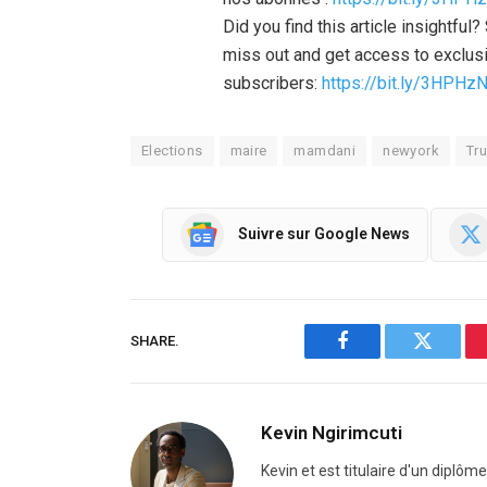
Did you find this article insightfu
miss out and get access to exclusi
subscribers:
https://bit.ly/3HPHz
Elections
maire
mamdani
newyork
Tr
Suivre sur Google News
SHARE.
Facebook
Twitter
Kevin Ngirimcuti
Kevin et est titulaire d'un diplôm