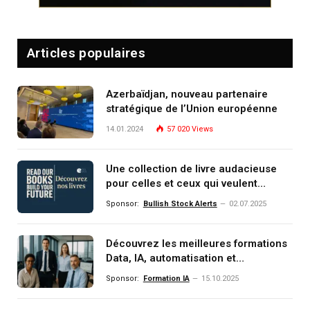
Articles populaires
Azerbaïdjan, nouveau partenaire
stratégique de l’Union européenne
14.01.2024
57 020
Views
Une collection de livre audacieuse
pour celles et ceux qui veulent
comprendre, investir et dominer le
Sponsor:
Bullish Stock Alerts
02.07.2025
monde de demain
Découvrez les meilleures formations
Data, IA, automatisation et
investissement (gestion de
Sponsor:
Formation IA
15.10.2025
patrimoine) portée par un
écosystème d’experts