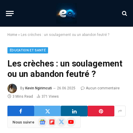
Home
»
Les crèches : un soulagement ou un abandon feutré ?
ÉDUCATION ET SANTÉ
Les crèches : un soulagement
ou un abandon feutré ?
By
Kevin Ngirimcuti
26.06.2025
Aucun commentaire
3 Mins Read
371
Views
Google
Flipboard
X
YouTube
Nous suivre
News
(Twitter)