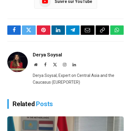
Suivre sur YouTube
Facebook
Twitter
Pinterest
LinkedIn
Telegram
Email
Copy
Whats
Link
Derya Soysal
Website
Facebook
X
Instagram
LinkedIn
(Twitter)
Derya Soysal, Expert on Central Asia and the
Caucasus (EUREPORTER)
Related
Posts