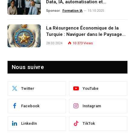
Data, IA, automatisation et
investissement (gestion de
Sponsor:
Formation IA
15.10.2025
patrimoine) portée par un
écosystème d’experts
La Résurgence Économique de la
Turquie : Naviguer dans le Paysage
Post-Crise
28.03.2024
10 373
Views
Nous suivre
Twitter
YouTube
Facebook
Instagram
LinkedIn
TikTok