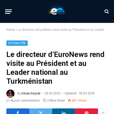
Home
»
Le directeur d’EuroNews rend visite au Président et au Leader national au Turkménistan
ACTUALITÉS
Le directeur d’EuroNews rend
visite au Président et au
Leader national au
Turkménistan
By
Derya Soysal
28.02.2025
Updated:
28.02.2025
Aucun commentaire
2 Mins Read
801
Views