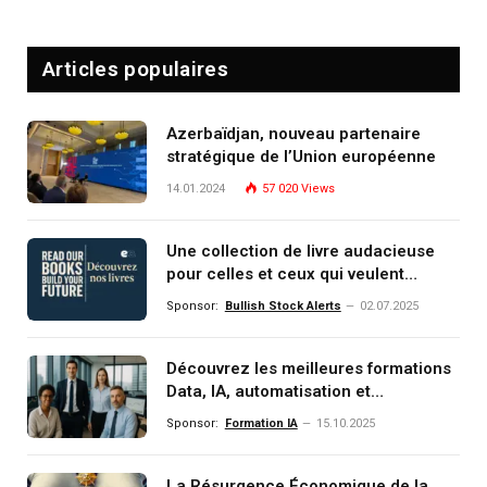
Articles populaires
Azerbaïdjan, nouveau partenaire
stratégique de l’Union européenne
14.01.2024
57 020
Views
Une collection de livre audacieuse
pour celles et ceux qui veulent
comprendre, investir et dominer le
Sponsor:
Bullish Stock Alerts
02.07.2025
monde de demain
Découvrez les meilleures formations
Data, IA, automatisation et
investissement (gestion de
Sponsor:
Formation IA
15.10.2025
patrimoine) portée par un
écosystème d’experts
La Résurgence Économique de la