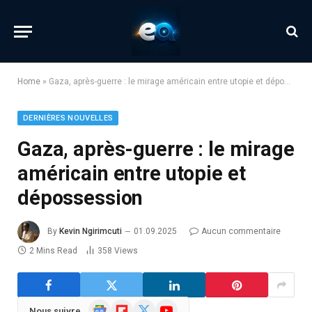
Home
»
Gaza, après-guerre : le mirage américain entre utopie et dépossession
DERNIÈRES NOUVELLES
Gaza, après-guerre : le mirage
américain entre utopie et
dépossession
By
Kevin Ngirimcuti
01.09.2025
Aucun commentaire
2 Mins Read
358
Views
Google
Flipboard
X
YouTube
Nous suivre