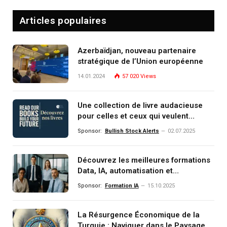
Articles populaires
Azerbaïdjan, nouveau partenaire
stratégique de l’Union européenne
14.01.2024
57 020
Views
Une collection de livre audacieuse
pour celles et ceux qui veulent
comprendre, investir et dominer le
Sponsor:
Bullish Stock Alerts
02.07.2025
monde de demain
Découvrez les meilleures formations
Data, IA, automatisation et
investissement (gestion de
Sponsor:
Formation IA
15.10.2025
patrimoine) portée par un
écosystème d’experts
La Résurgence Économique de la
Turquie : Naviguer dans le Paysage