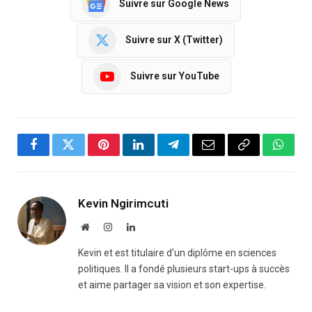
Suivre sur Google News
Suivre sur X (Twitter)
Suivre sur YouTube
Facebook
Twitter
Pinterest
LinkedIn
Telegram
Email
Copy
Whats
Link
Kevin Ngirimcuti
Website
Instagram
LinkedIn
Kevin et est titulaire d'un diplôme en sciences
politiques. Il a fondé plusieurs start-ups à succès
et aime partager sa vision et son expertise.