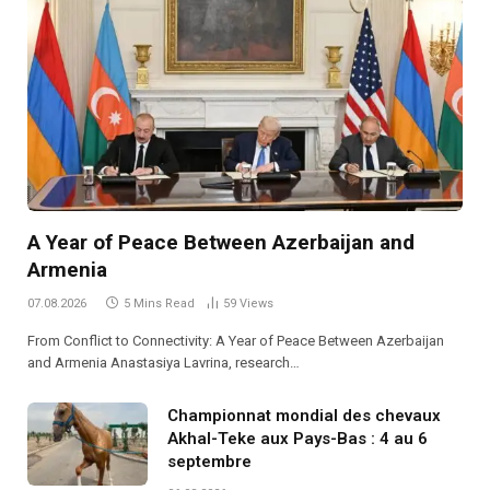
A Year of Peace Between Azerbaijan and
Armenia
07.08.2026
5 Mins Read
59
Views
From Conflict to Connectivity: A Year of Peace Between Azerbaijan
and Armenia Anastasiya Lavrina, research…
Championnat mondial des chevaux
Akhal-Teke aux Pays-Bas : 4 au 6
septembre